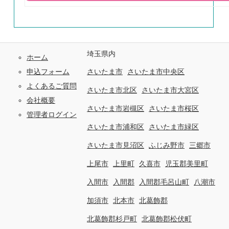
埼玉県内
ホーム
申込フォーム
さいたま市
さいたま市中央区
よくあるご質問
さいたま市北区
さいたま市大宮区
会社概要
さいたま市岩槻区
さいたま市桜区
管理者ログイン
さいたま市浦和区
さいたま市緑区
さいたま市見沼区
ふじみ野市
三郷市
上尾市
上里町
久喜市
児玉郡美里町
入間市
入間郡
入間郡毛呂山町
八潮市
加須市
北本市
北葛飾郡
北葛飾郡杉戸町
北葛飾郡松伏町