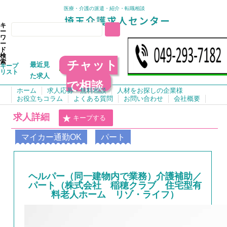
医療・介護の派遣・紹介・転職相談
キ
ー
ワ
ー
ド
検
チャット
索
最近見
キープ
リスト
た求人
で相談
ホーム
求人応募・無料相談
人材をお探しの企業様
お役立ちコラム
よくある質問
お問い合わせ
会社概要
求人詳細
キープする
マイカー通勤OK
パート
ヘルパー（同一建物内で業務）介護補助／
パート（株式会社 稲穂クラブ 住宅型有
料老人ホーム リゾ・ライフ）