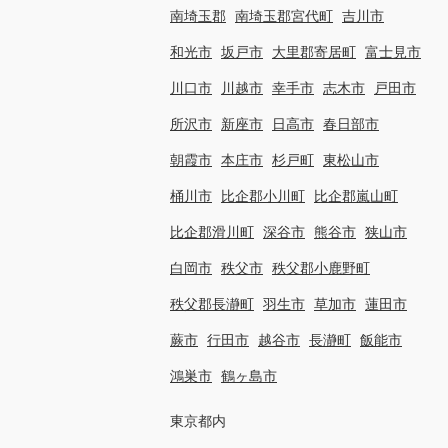
南埼玉郡
南埼玉郡宮代町
吉川市
和光市
坂戸市
大里郡寄居町
富士見市
川口市
川越市
幸手市
志木市
戸田市
所沢市
新座市
日高市
春日部市
朝霞市
本庄市
杉戸町
東松山市
桶川市
比企郡小川町
比企郡嵐山町
比企郡滑川町
深谷市
熊谷市
狭山市
白岡市
秩父市
秩父郡小鹿野町
秩父郡長瀞町
羽生市
草加市
蓮田市
蕨市
行田市
越谷市
長瀞町
飯能市
鴻巣市
鶴ヶ島市
東京都内