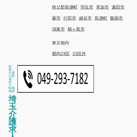
秩父郡長瀞町
羽生市
草加市
蓮田市
蕨市
行田市
越谷市
長瀞町
飯能市
鴻巣市
鶴ヶ島市
東京都内
都内23区
23区外
医
療・
介護
の派
遣・
紹
介・
転職
相談
埼
玉
介
護
求
人