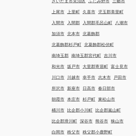
さいたま市見沼区
ふじみ野市
三郷市
上尾市
上里町
久喜市
児玉郡美里町
入間市
入間郡
入間郡毛呂山町
八潮市
加須市
北本市
北葛飾郡
北葛飾郡杉戸町
北葛飾郡松伏町
南埼玉郡
南埼玉郡宮代町
吉川市
和光市
坂戸市
大里郡寄居町
富士見市
川口市
川越市
幸手市
志木市
戸田市
所沢市
新座市
日高市
春日部市
朝霞市
本庄市
杉戸町
東松山市
桶川市
比企郡小川町
比企郡嵐山町
比企郡滑川町
深谷市
熊谷市
狭山市
白岡市
秩父市
秩父郡小鹿野町