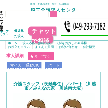
医療・介護の派遣・紹介・転職相談
キ
ー
ワ
ー
ド
検
チャット
索
最近見
キープ
リスト
た求人
で相談
ホーム
求人応募・無料相談
人材をお探しの企業様
お役立ちコラム
よくある質問
お問い合わせ
会社概要
求人詳細
キープする
マイカー通勤OK
パート
介護スタッフ（夜勤専任）／パート（川越
市／みんなの家・川越南大塚）