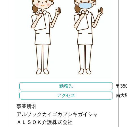
勤務先
〒35
アクセス
南大
事業所名
アルソックカイゴカブシキガイシャ
ＡＬＳＯＫ介護株式会社