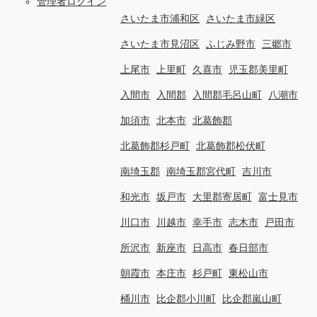
管理者ログイン
さいたま市浦和区
さいたま市緑区
さいたま市見沼区
ふじみ野市
三郷市
上尾市
上里町
久喜市
児玉郡美里町
入間市
入間郡
入間郡毛呂山町
八潮市
加須市
北本市
北葛飾郡
北葛飾郡杉戸町
北葛飾郡松伏町
南埼玉郡
南埼玉郡宮代町
吉川市
和光市
坂戸市
大里郡寄居町
富士見市
川口市
川越市
幸手市
志木市
戸田市
所沢市
新座市
日高市
春日部市
朝霞市
本庄市
杉戸町
東松山市
桶川市
比企郡小川町
比企郡嵐山町