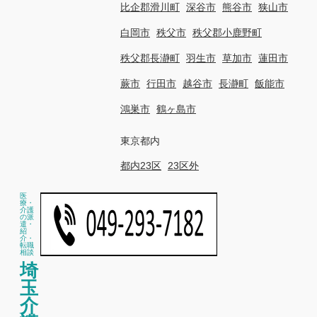
比企郡滑川町
深谷市
熊谷市
狭山市
白岡市
秩父市
秩父郡小鹿野町
秩父郡長瀞町
羽生市
草加市
蓮田市
蕨市
行田市
越谷市
長瀞町
飯能市
鴻巣市
鶴ヶ島市
東京都内
都内23区
23区外
医
療・
介護
の派
遣・
紹
介・
転職
相談
埼
玉
介