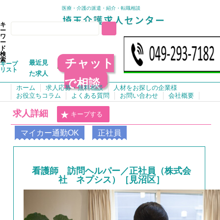
医療・介護の派遣・紹介・転職相談
キ
ー
ワ
ー
ド
検
チャット
索
最近見
キープ
リスト
た求人
で相談
ホーム
求人応募・無料相談
人材をお探しの企業様
お役立ちコラム
よくある質問
お問い合わせ
会社概要
求人詳細
キープする
マイカー通勤OK
正社員
看護師 訪問ヘルパー／正社員（株式会
社 ネプシス）［見沼区］