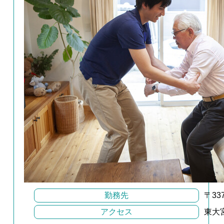
勤務先
〒3
アクセス
東大