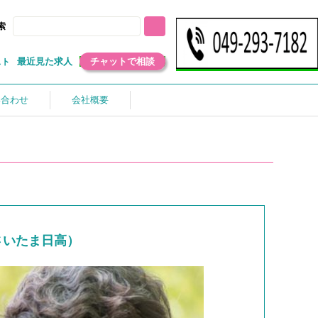
索
最近見た求人
チャットで相談
スト
い合わせ
会社概要
さいたま日高）