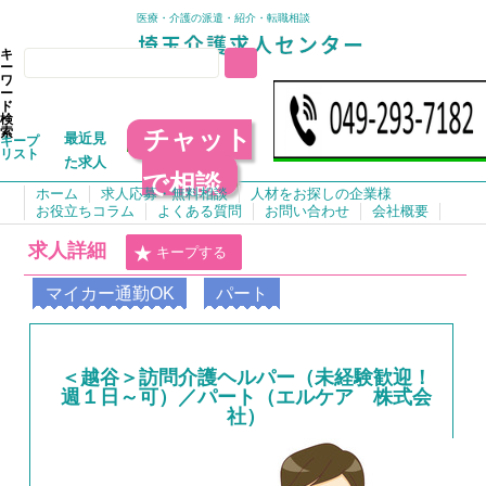
医療・介護の派遣・紹介・転職相談
キ
ー
ワ
ー
ド
検
チャット
索
最近見
キープ
リスト
た求人
で相談
ホーム
求人応募・無料相談
人材をお探しの企業様
お役立ちコラム
よくある質問
お問い合わせ
会社概要
求人詳細
キープする
マイカー通勤OK
パート
＜越谷＞訪問介護ヘルパー（未経験歓迎！
週１日～可）／パート（エルケア 株式会
社）