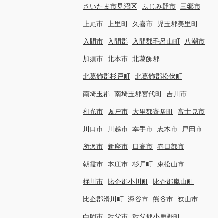
さいたま市見沼区
ふじみ野市
三郷市
上尾市
上里町
久喜市
児玉郡美里町
入間市
入間郡
入間郡毛呂山町
八潮市
加須市
北本市
北葛飾郡
北葛飾郡杉戸町
北葛飾郡松伏町
南埼玉郡
南埼玉郡宮代町
吉川市
和光市
坂戸市
大里郡寄居町
富士見市
川口市
川越市
幸手市
志木市
戸田市
所沢市
新座市
日高市
春日部市
朝霞市
本庄市
杉戸町
東松山市
桶川市
比企郡小川町
比企郡嵐山町
比企郡滑川町
深谷市
熊谷市
狭山市
白岡市
秩父市
秩父郡小鹿野町