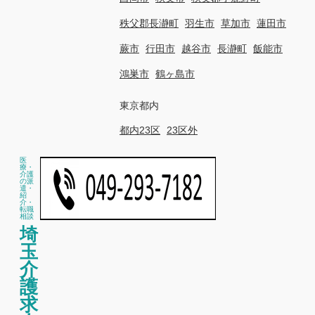
秩父郡長瀞町
羽生市
草加市
蓮田市
蕨市
行田市
越谷市
長瀞町
飯能市
鴻巣市
鶴ヶ島市
東京都内
都内23区
23区外
医
療・
介護
の派
遣・
紹
介・
転職
相談
埼
玉
介
護
求