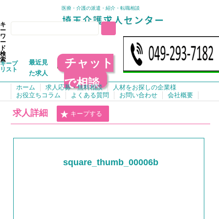
医療・介護の派遣・紹介・転職相談
キ
ー
ワ
ー
ド
検
チャット
索
最近見
キープ
リスト
た求人
で相談
ホーム
求人応募・無料相談
人材をお探しの企業様
お役立ちコラム
よくある質問
お問い合わせ
会社概要
求人詳細
キープする
square_thumb_00006b