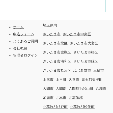
埼玉県内
ホーム
申込フォーム
さいたま市
さいたま市中央区
よくあるご質問
さいたま市北区
さいたま市大宮区
会社概要
さいたま市岩槻区
さいたま市桜区
管理者ログイン
さいたま市浦和区
さいたま市緑区
さいたま市見沼区
ふじみ野市
三郷市
上尾市
上里町
久喜市
児玉郡美里町
入間市
入間郡
入間郡毛呂山町
八潮市
加須市
北本市
北葛飾郡
北葛飾郡杉戸町
北葛飾郡松伏町