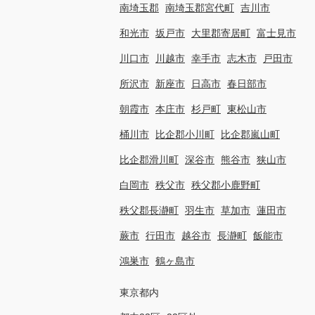
南埼玉郡
南埼玉郡宮代町
吉川市
和光市
坂戸市
大里郡寄居町
富士見市
川口市
川越市
幸手市
志木市
戸田市
所沢市
新座市
日高市
春日部市
朝霞市
本庄市
杉戸町
東松山市
桶川市
比企郡小川町
比企郡嵐山町
比企郡滑川町
深谷市
熊谷市
狭山市
白岡市
秩父市
秩父郡小鹿野町
秩父郡長瀞町
羽生市
草加市
蓮田市
蕨市
行田市
越谷市
長瀞町
飯能市
鴻巣市
鶴ヶ島市
東京都内