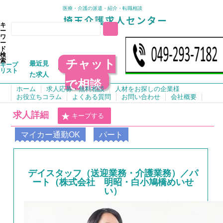
医療・介護の派遣・紹介・転職相談
キ
ー
ワ
ー
ド
検
チャット
索
最近見
キープ
リスト
た求人
で相談
ホーム
求人応募・無料相談
人材をお探しの企業様
お役立ちコラム
よくある質問
お問い合わせ
会社概要
求人詳細
キープする
マイカー通勤OK
パート
デイスタッフ（送迎業務・介護業務）／パ
ート（株式会社 明昭・白小鳩橋めいせ
い）