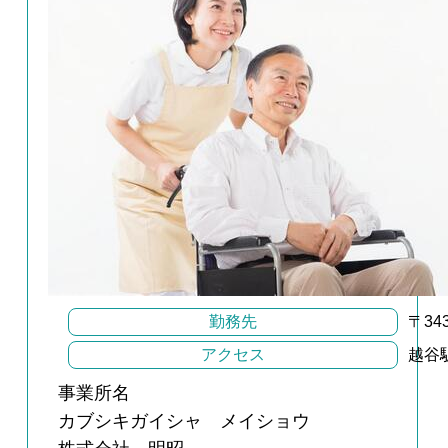
勤務先
〒34
アクセス
越谷
事業所名
カブシキガイシャ メイショウ