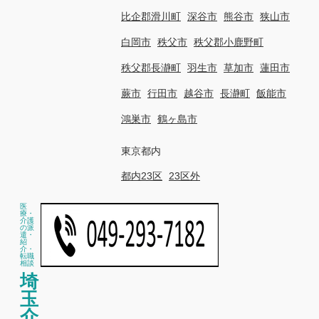
比企郡滑川町
深谷市
熊谷市
狭山市
白岡市
秩父市
秩父郡小鹿野町
秩父郡長瀞町
羽生市
草加市
蓮田市
蕨市
行田市
越谷市
長瀞町
飯能市
鴻巣市
鶴ヶ島市
東京都内
都内23区
23区外
医
療・
介護
の派
遣・
紹
介・
転職
相談
埼
玉
介