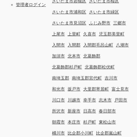
さいたま市岩槻区
さいたま市桜区
管理者ログイン
さいたま市浦和区
さいたま市緑区
さいたま市見沼区
ふじみ野市
三郷市
上尾市
上里町
久喜市
児玉郡美里町
入間市
入間郡
入間郡毛呂山町
八潮市
加須市
北本市
北葛飾郡
北葛飾郡杉戸町
北葛飾郡松伏町
南埼玉郡
南埼玉郡宮代町
吉川市
和光市
坂戸市
大里郡寄居町
富士見市
川口市
川越市
幸手市
志木市
戸田市
所沢市
新座市
日高市
春日部市
朝霞市
本庄市
杉戸町
東松山市
桶川市
比企郡小川町
比企郡嵐山町