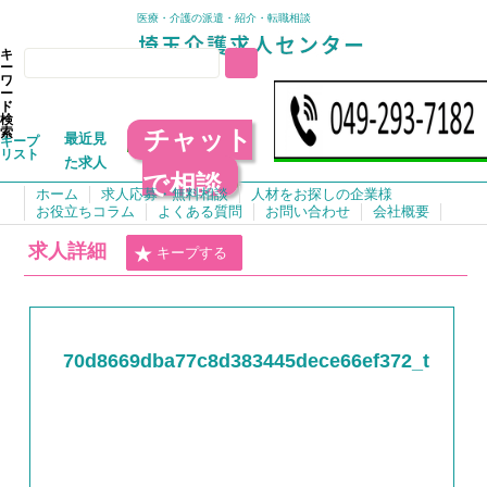
医療・介護の派遣・紹介・転職相談
キ
ー
ワ
ー
ド
検
チャット
索
最近見
キープ
リスト
た求人
で相談
ホーム
求人応募・無料相談
人材をお探しの企業様
お役立ちコラム
よくある質問
お問い合わせ
会社概要
求人詳細
キープする
70d8669dba77c8d383445dece66ef372_t