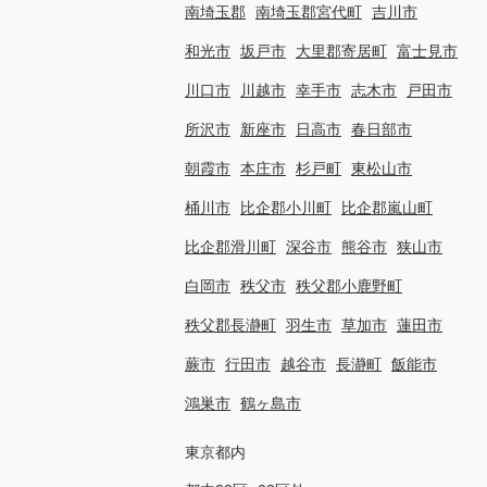
南埼玉郡
南埼玉郡宮代町
吉川市
和光市
坂戸市
大里郡寄居町
富士見市
川口市
川越市
幸手市
志木市
戸田市
所沢市
新座市
日高市
春日部市
朝霞市
本庄市
杉戸町
東松山市
桶川市
比企郡小川町
比企郡嵐山町
比企郡滑川町
深谷市
熊谷市
狭山市
白岡市
秩父市
秩父郡小鹿野町
秩父郡長瀞町
羽生市
草加市
蓮田市
蕨市
行田市
越谷市
長瀞町
飯能市
鴻巣市
鶴ヶ島市
東京都内