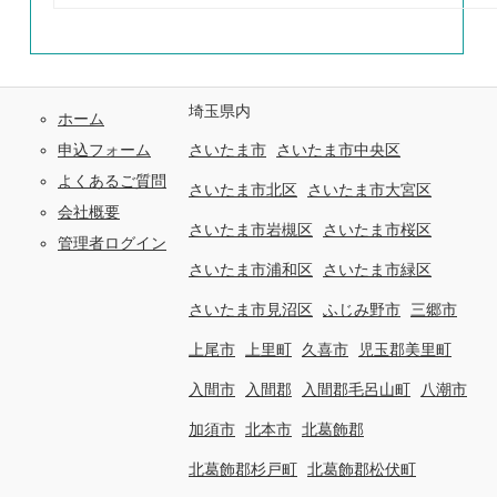
埼玉県内
ホーム
申込フォーム
さいたま市
さいたま市中央区
よくあるご質問
さいたま市北区
さいたま市大宮区
会社概要
さいたま市岩槻区
さいたま市桜区
管理者ログイン
さいたま市浦和区
さいたま市緑区
さいたま市見沼区
ふじみ野市
三郷市
上尾市
上里町
久喜市
児玉郡美里町
入間市
入間郡
入間郡毛呂山町
八潮市
加須市
北本市
北葛飾郡
北葛飾郡杉戸町
北葛飾郡松伏町