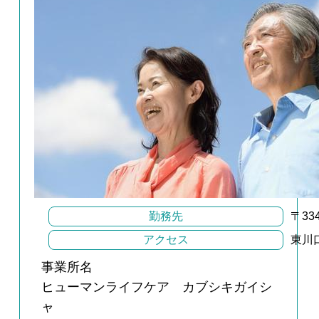
勤務先
〒33
アクセス
東川
事業所名
ヒューマンライフケア カブシキガイシ
ャ