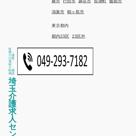
蕨市
行田市
越谷市
長瀞町
飯能市
鴻巣市
鶴ヶ島市
東京都内
都内23区
23区外
医
療・
介護
の派
遣・
紹
介・
転職
相談
埼
玉
介
護
求
人
セ
ン