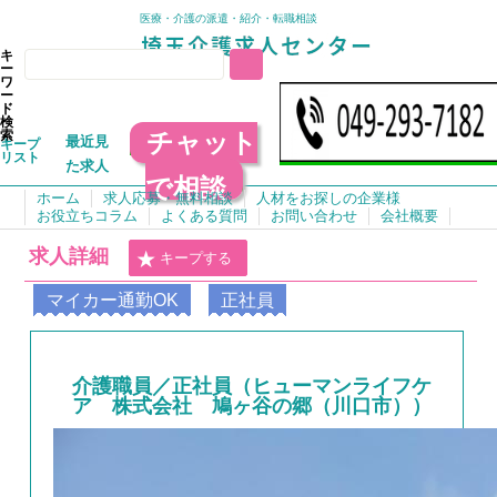
医療・介護の派遣・紹介・転職相談
キ
ー
ワ
ー
ド
検
チャット
索
最近見
キープ
リスト
た求人
で相談
ホーム
求人応募・無料相談
人材をお探しの企業様
お役立ちコラム
よくある質問
お問い合わせ
会社概要
求人詳細
キープする
マイカー通勤OK
正社員
介護職員／正社員（ヒューマンライフケ
ア 株式会社 鳩ヶ谷の郷（川口市））