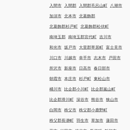
入間市
入間郡
入間郡毛呂山町
八潮市
加須市
北本市
北葛飾郡
北葛飾郡杉戸町
北葛飾郡松伏町
南埼玉郡
南埼玉郡宮代町
吉川市
和光市
坂戸市
大里郡寄居町
富士見市
川口市
川越市
幸手市
志木市
戸田市
所沢市
新座市
日高市
春日部市
朝霞市
本庄市
杉戸町
東松山市
桶川市
比企郡小川町
比企郡嵐山町
比企郡滑川町
深谷市
熊谷市
狭山市
白岡市
秩父市
秩父郡小鹿野町
秩父郡長瀞町
羽生市
草加市
蓮田市