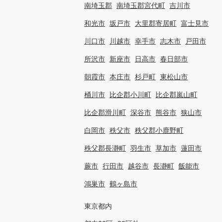
南埼玉郡
南埼玉郡宮代町
吉川市
和光市
坂戸市
大里郡寄居町
富士見市
川口市
川越市
幸手市
志木市
戸田市
所沢市
新座市
日高市
春日部市
朝霞市
本庄市
杉戸町
東松山市
桶川市
比企郡小川町
比企郡嵐山町
比企郡滑川町
深谷市
熊谷市
狭山市
白岡市
秩父市
秩父郡小鹿野町
秩父郡長瀞町
羽生市
草加市
蓮田市
蕨市
行田市
越谷市
長瀞町
飯能市
鴻巣市
鶴ヶ島市
東京都内