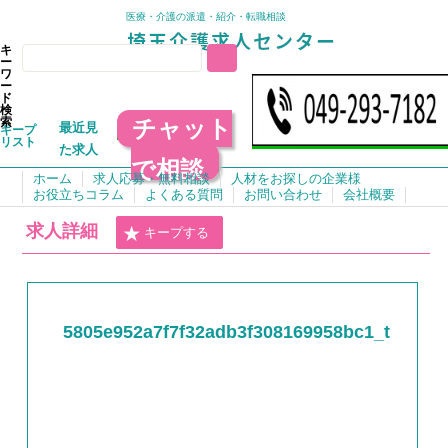
医療・介護の派遣・紹介・転職相談
キ
ー
ワ
ー
ド
検
チャット
索
最近見
キープ
リスト
た求人
で相談
ホーム
求人応募・無料相談
人材をお探しの企業様
お役立ちコラム
よくある質問
お問い合わせ
会社概要
求人詳細
キープする
5805e952a7f7f32adb3f308169958bc1_t