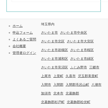
埼玉県内
ホーム
申込フォーム
さいたま市
さいたま市中央区
よくあるご質問
さいたま市北区
さいたま市大宮区
会社概要
さいたま市岩槻区
さいたま市桜区
管理者ログイン
さいたま市浦和区
さいたま市緑区
さいたま市見沼区
ふじみ野市
三郷市
上尾市
上里町
久喜市
児玉郡美里町
入間市
入間郡
入間郡毛呂山町
八潮市
加須市
北本市
北葛飾郡
北葛飾郡杉戸町
北葛飾郡松伏町