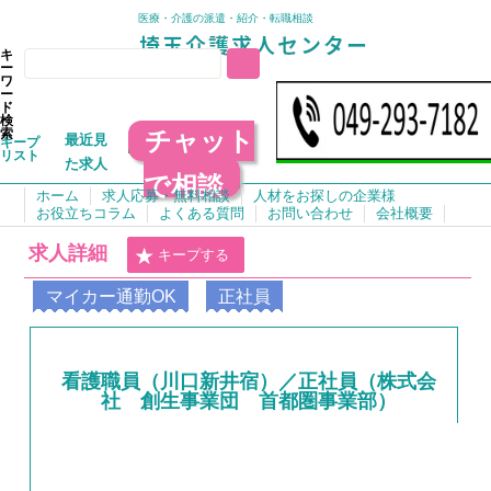
医療・介護の派遣・紹介・転職相談
キ
ー
ワ
ー
ド
検
チャット
索
最近見
キープ
リスト
た求人
で相談
ホーム
求人応募・無料相談
人材をお探しの企業様
お役立ちコラム
よくある質問
お問い合わせ
会社概要
求人詳細
キープする
マイカー通勤OK
正社員
看護職員（川口新井宿）／正社員（株式会
社 創生事業団 首都圏事業部）