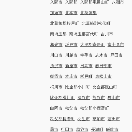
入間市
入間郡
入間郡毛呂山町
八潮市
加須市
北本市
北葛飾郡
北葛飾郡杉戸町
北葛飾郡松伏町
南埼玉郡
南埼玉郡宮代町
吉川市
和光市
坂戸市
大里郡寄居町
富士見市
川口市
川越市
幸手市
志木市
戸田市
所沢市
新座市
日高市
春日部市
朝霞市
本庄市
杉戸町
東松山市
桶川市
比企郡小川町
比企郡嵐山町
比企郡滑川町
深谷市
熊谷市
狭山市
白岡市
秩父市
秩父郡小鹿野町
秩父郡長瀞町
羽生市
草加市
蓮田市
蕨市
行田市
越谷市
長瀞町
飯能市