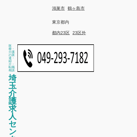
鴻巣市
鶴ヶ島市
東京都内
都内23区
23区外
医
療・
介護
の派
遣・
紹
介・
転職
相談
埼
玉
介
護
求
人
セ
ン