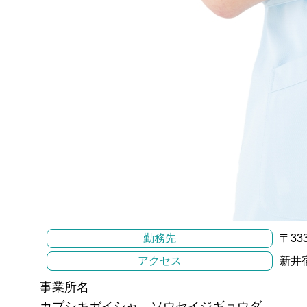
勤務先
〒33
アクセス
新井
事業所名
カブシキガイシャ ソウセイジギョウダ