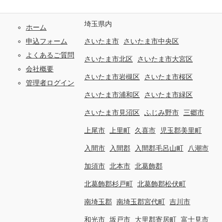
埼玉県内
ホーム
申込フォーム
さいたま市
さいたま市中央区
よくあるご質問
さいたま市北区
さいたま市大宮区
会社概要
さいたま市岩槻区
さいたま市桜区
管理者ログイン
さいたま市浦和区
さいたま市緑区
さいたま市見沼区
ふじみ野市
三郷市
上尾市
上里町
久喜市
児玉郡美里町
入間市
入間郡
入間郡毛呂山町
八潮市
加須市
北本市
北葛飾郡
北葛飾郡杉戸町
北葛飾郡松伏町
南埼玉郡
南埼玉郡宮代町
吉川市
和光市
坂戸市
大里郡寄居町
富士見市