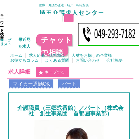
医療・介護の派遣・紹介・転職相談
キ
ー
ワ
ー
ド
検
チャット
索
最近見
キープ
リスト
た求人
で相談
ホーム
求人応募・無料相談
人材をお探しの企業様
お役立ちコラム
よくある質問
お問い合わせ
会社概要
求人詳細
キープする
マイカー通勤OK
パート
介護職員（三郷弐番館）／パート（株式会
社 創生事業団 首都圏事業部）