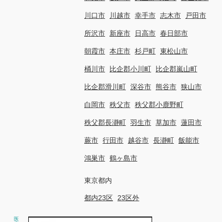
川口市
川越市
幸手市
志木市
戸田市
所沢市
新座市
日高市
春日部市
朝霞市
本庄市
杉戸町
東松山市
桶川市
比企郡小川町
比企郡嵐山町
比企郡滑川町
深谷市
熊谷市
狭山市
白岡市
秩父市
秩父郡小鹿野町
秩父郡長瀞町
羽生市
草加市
蓮田市
蕨市
行田市
越谷市
長瀞町
飯能市
鴻巣市
鶴ヶ島市
東京都内
都内23区
23区外
医