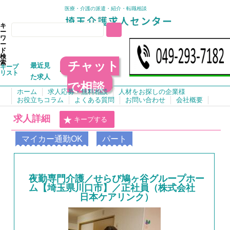
医療・介護の派遣・紹介・転職相談
キ
ー
ワ
ー
ド
検
チャット
索
最近見
キープ
リスト
た求人
で相談
ホーム
求人応募・無料相談
人材をお探しの企業様
お役立ちコラム
よくある質問
お問い合わせ
会社概要
求人詳細
キープする
マイカー通勤OK
パート
夜勤専門介護／せらび鳩ヶ谷グループホー
ム【埼玉県川口市】／正社員（株式会社
日本ケアリンク）