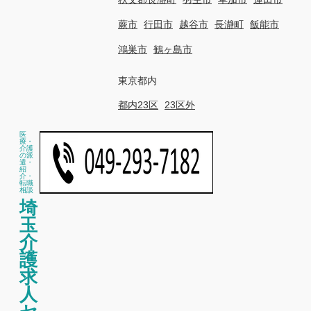
蕨市
行田市
越谷市
長瀞町
飯能市
鴻巣市
鶴ヶ島市
東京都内
都内23区
23区外
医
療・
介護
の派
遣・
紹
介・
転職
相談
埼
玉
介
護
求
人