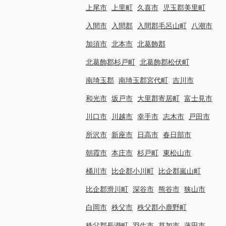
上尾市
上里町
久喜市
児玉郡美里町
入間市
入間郡
入間郡毛呂山町
八潮市
加須市
北本市
北葛飾郡
北葛飾郡杉戸町
北葛飾郡松伏町
南埼玉郡
南埼玉郡宮代町
吉川市
和光市
坂戸市
大里郡寄居町
富士見市
川口市
川越市
幸手市
志木市
戸田市
所沢市
新座市
日高市
春日部市
朝霞市
本庄市
杉戸町
東松山市
桶川市
比企郡小川町
比企郡嵐山町
比企郡滑川町
深谷市
熊谷市
狭山市
白岡市
秩父市
秩父郡小鹿野町
秩父郡長瀞町
羽生市
草加市
蓮田市