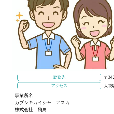
勤務先
〒34
アクセス
大袋
事業所名
カブシキカイシャ アスカ
株式会社 飛鳥