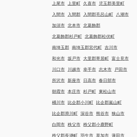
上尾市
上里町
久喜市
児玉郡美里町
入間市
入間郡
入間郡毛呂山町
八潮市
加須市
北本市
北葛飾郡
北葛飾郡杉戸町
北葛飾郡松伏町
南埼玉郡
南埼玉郡宮代町
吉川市
和光市
坂戸市
大里郡寄居町
富士見市
川口市
川越市
幸手市
志木市
戸田市
所沢市
新座市
日高市
春日部市
朝霞市
本庄市
杉戸町
東松山市
桶川市
比企郡小川町
比企郡嵐山町
比企郡滑川町
深谷市
熊谷市
狭山市
白岡市
秩父市
秩父郡小鹿野町
秩父郡長瀞町
羽生市
草加市
蓮田市