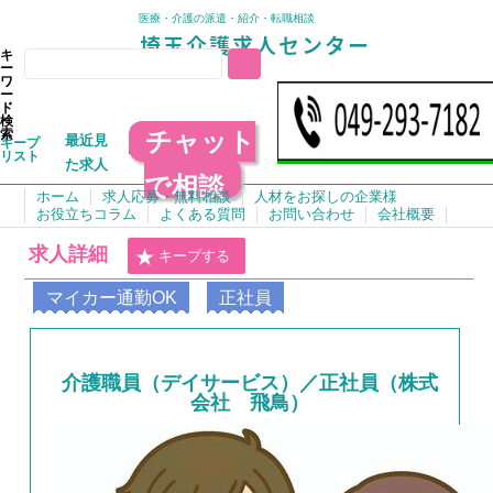
医療・介護の派遣・紹介・転職相談
キ
ー
ワ
ー
ド
検
チャット
索
最近見
キープ
リスト
た求人
で相談
ホーム
求人応募・無料相談
人材をお探しの企業様
お役立ちコラム
よくある質問
お問い合わせ
会社概要
求人詳細
キープする
マイカー通勤OK
正社員
介護職員（デイサービス）／正社員（株式
会社 飛鳥）