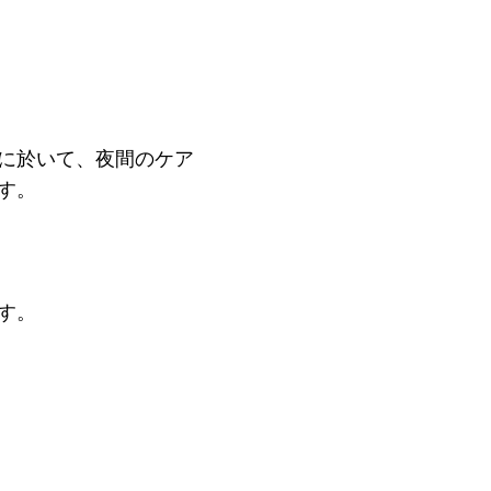
に於いて、夜間のケア
す。
す。