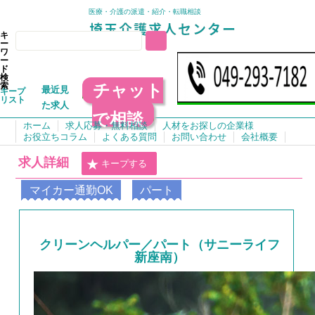
医療・介護の派遣・紹介・転職相談
キ
ー
ワ
ー
ド
検
チャット
索
最近見
キープ
リスト
た求人
で相談
ホーム
求人応募・無料相談
人材をお探しの企業様
お役立ちコラム
よくある質問
お問い合わせ
会社概要
求人詳細
キープする
マイカー通勤OK
パート
クリーンヘルパー／パート（サニーライフ
新座南）