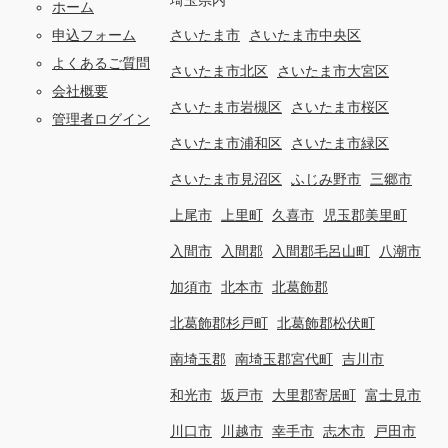
ホーム
申込フォーム
さいたま市
さいたま市中央区
よくあるご質問
さいたま市北区
さいたま市大宮区
会社概要
さいたま市岩槻区
さいたま市桜区
管理者ログイン
さいたま市浦和区
さいたま市緑区
さいたま市見沼区
ふじみ野市
三郷市
上尾市
上里町
久喜市
児玉郡美里町
入間市
入間郡
入間郡毛呂山町
八潮市
加須市
北本市
北葛飾郡
北葛飾郡杉戸町
北葛飾郡松伏町
南埼玉郡
南埼玉郡宮代町
吉川市
和光市
坂戸市
大里郡寄居町
富士見市
川口市
川越市
幸手市
志木市
戸田市