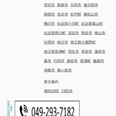
所沢市
新座市
日高市
春日部市
朝霞市
本庄市
杉戸町
東松山市
桶川市
比企郡小川町
比企郡嵐山町
比企郡滑川町
深谷市
熊谷市
狭山市
白岡市
秩父市
秩父郡小鹿野町
秩父郡長瀞町
羽生市
草加市
蓮田市
蕨市
行田市
越谷市
長瀞町
飯能市
鴻巣市
鶴ヶ島市
東京都内
都内23区
23区外
医
療・
介護
の派
遣・
紹