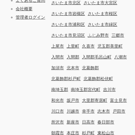
よくあるご質問
さいたま市北区
さいたま市大宮区
会社概要
さいたま市岩槻区
さいたま市桜区
管理者ログイン
さいたま市浦和区
さいたま市緑区
さいたま市見沼区
ふじみ野市
三郷市
上尾市
上里町
久喜市
児玉郡美里町
入間市
入間郡
入間郡毛呂山町
八潮市
加須市
北本市
北葛飾郡
北葛飾郡杉戸町
北葛飾郡松伏町
南埼玉郡
南埼玉郡宮代町
吉川市
和光市
坂戸市
大里郡寄居町
富士見市
川口市
川越市
幸手市
志木市
戸田市
所沢市
新座市
日高市
春日部市
朝霞市
本庄市
杉戸町
東松山市