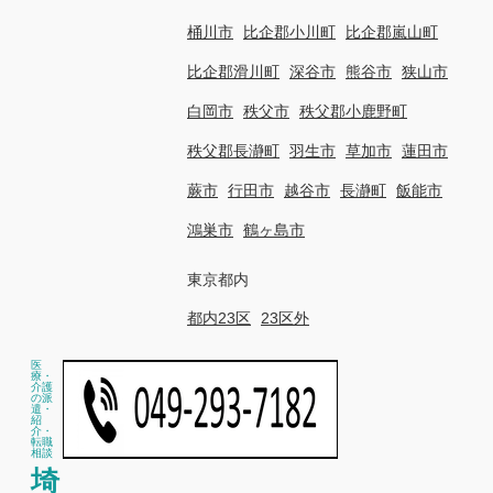
桶川市
比企郡小川町
比企郡嵐山町
比企郡滑川町
深谷市
熊谷市
狭山市
白岡市
秩父市
秩父郡小鹿野町
秩父郡長瀞町
羽生市
草加市
蓮田市
蕨市
行田市
越谷市
長瀞町
飯能市
鴻巣市
鶴ヶ島市
東京都内
都内23区
23区外
医
療・
介護
の派
遣・
紹
介・
転職
相談
埼