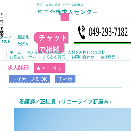
医療・介護の派遣・紹介・転職相談
キ
ー
ワ
ー
ド
検
チャット
索
最近見
キープ
リスト
た求人
で相談
ホーム
求人応募・無料相談
人材をお探しの企業様
お役立ちコラム
よくある質問
お問い合わせ
会社概要
求人詳細
キープする
マイカー通勤OK
正社員
看護師／正社員（サニーライフ新座南）