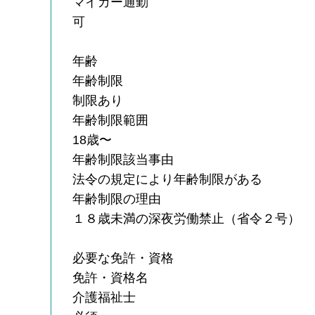
マイカー通勤
可
年齢
年齢制限
制限あり
年齢制限範囲
18歳〜
年齢制限該当事由
法令の規定により年齢制限がある
年齢制限の理由
１８歳未満の深夜労働禁止（省令２号）
必要な免許・資格
免許・資格名
介護福祉士