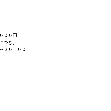
０００円
につき）
～２０，００