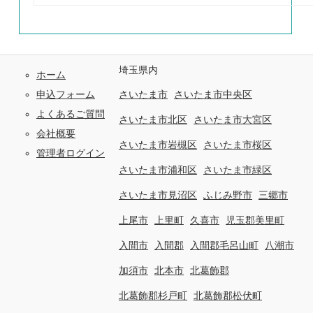
埼玉県内
ホーム
申込フォーム
さいたま市
さいたま市中央区
よくあるご質問
さいたま市北区
さいたま市大宮区
会社概要
さいたま市岩槻区
さいたま市桜区
管理者ログイン
さいたま市浦和区
さいたま市緑区
さいたま市見沼区
ふじみ野市
三郷市
上尾市
上里町
久喜市
児玉郡美里町
入間市
入間郡
入間郡毛呂山町
八潮市
加須市
北本市
北葛飾郡
北葛飾郡杉戸町
北葛飾郡松伏町