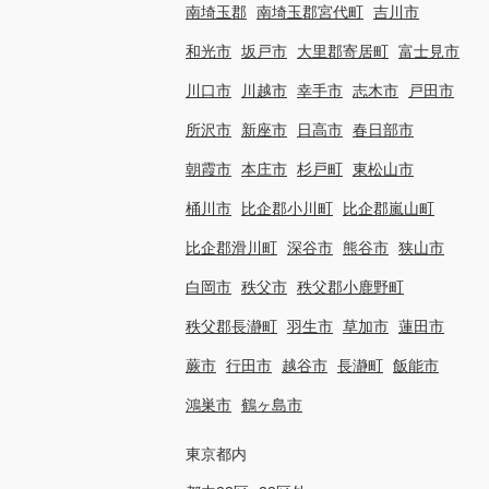
南埼玉郡
南埼玉郡宮代町
吉川市
和光市
坂戸市
大里郡寄居町
富士見市
川口市
川越市
幸手市
志木市
戸田市
所沢市
新座市
日高市
春日部市
朝霞市
本庄市
杉戸町
東松山市
桶川市
比企郡小川町
比企郡嵐山町
比企郡滑川町
深谷市
熊谷市
狭山市
白岡市
秩父市
秩父郡小鹿野町
秩父郡長瀞町
羽生市
草加市
蓮田市
蕨市
行田市
越谷市
長瀞町
飯能市
鴻巣市
鶴ヶ島市
東京都内