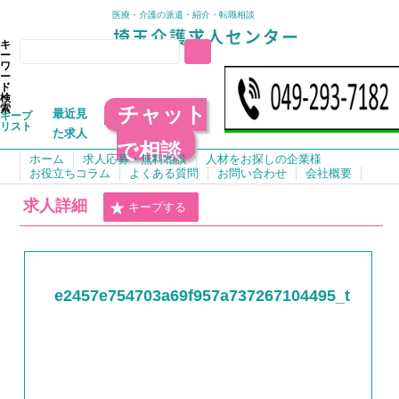
医療・介護の派遣・紹介・転職相談
キ
ー
ワ
ー
ド
検
チャット
索
最近見
キープ
リスト
た求人
で相談
ホーム
求人応募・無料相談
人材をお探しの企業様
お役立ちコラム
よくある質問
お問い合わせ
会社概要
求人詳細
キープする
e2457e754703a69f957a737267104495_t