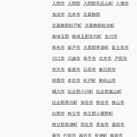
入間市
入間郡
入間郡毛呂山町
八潮市
加須市
北本市
北葛飾郡
北葛飾郡杉戸町
北葛飾郡松伏町
南埼玉郡
南埼玉郡宮代町
吉川市
和光市
坂戸市
大里郡寄居町
富士見市
川口市
川越市
幸手市
志木市
戸田市
所沢市
新座市
日高市
春日部市
朝霞市
本庄市
杉戸町
東松山市
桶川市
比企郡小川町
比企郡嵐山町
比企郡滑川町
深谷市
熊谷市
狭山市
白岡市
秩父市
秩父郡小鹿野町
秩父郡長瀞町
羽生市
草加市
蓮田市
蕨市
行田市
越谷市
長瀞町
飯能市