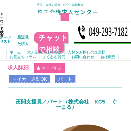
医療・介護の派遣・紹介・転職相談
キ
ー
ワ
ー
ド
検
チャット
索
最近見
キープ
リスト
た求人
で相談
ホーム
求人応募・無料相談
人材をお探しの企業様
お役立ちコラム
よくある質問
お問い合わせ
会社概要
求人詳細
キープする
マイカー通勤OK
パート
夜間支援員／パート（株式会社 KC5 ぐ
ーまる）