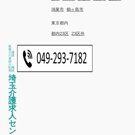
鴻巣市
鶴ヶ島市
東京都内
都内23区
23区外
医
療・
介護
の派
遣・
紹
介・
転職
相談
埼
玉
介
護
求
人
セ
ン