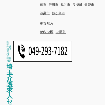
蕨市
行田市
越谷市
長瀞町
飯能市
鴻巣市
鶴ヶ島市
東京都内
都内23区
23区外
医
療・
介護
の派
遣・
紹
介・
転職
相談
埼
玉
介
護
求
人
セ