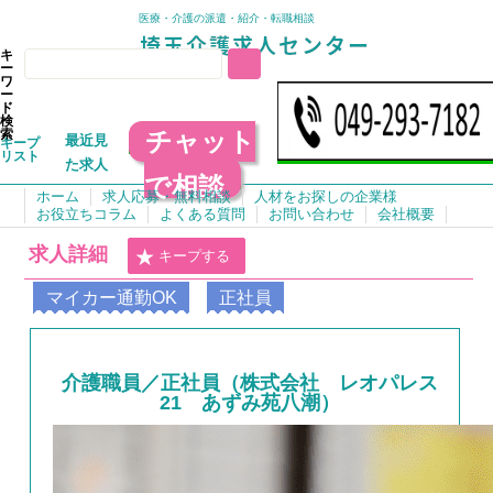
医療・介護の派遣・紹介・転職相談
キ
ー
ワ
ー
ド
検
チャット
索
最近見
キープ
リスト
た求人
で相談
ホーム
求人応募・無料相談
人材をお探しの企業様
お役立ちコラム
よくある質問
お問い合わせ
会社概要
求人詳細
キープする
マイカー通勤OK
正社員
介護職員／正社員（株式会社 レオパレス
21 あずみ苑八潮）