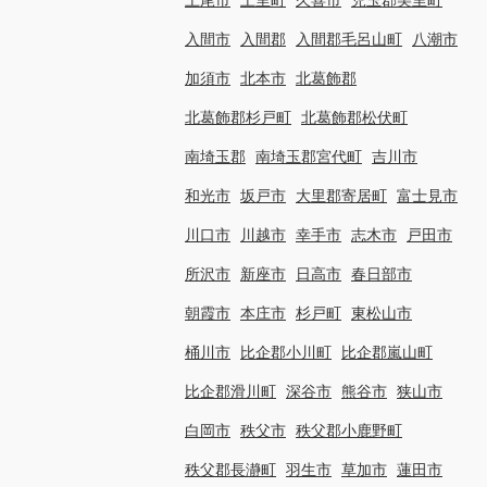
入間市
入間郡
入間郡毛呂山町
八潮市
加須市
北本市
北葛飾郡
北葛飾郡杉戸町
北葛飾郡松伏町
南埼玉郡
南埼玉郡宮代町
吉川市
和光市
坂戸市
大里郡寄居町
富士見市
川口市
川越市
幸手市
志木市
戸田市
所沢市
新座市
日高市
春日部市
朝霞市
本庄市
杉戸町
東松山市
桶川市
比企郡小川町
比企郡嵐山町
比企郡滑川町
深谷市
熊谷市
狭山市
白岡市
秩父市
秩父郡小鹿野町
秩父郡長瀞町
羽生市
草加市
蓮田市