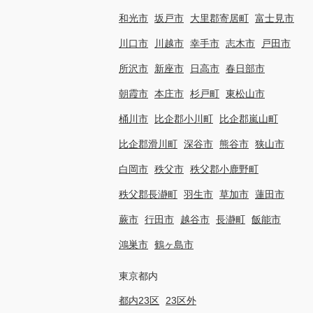
和光市
坂戸市
大里郡寄居町
富士見市
川口市
川越市
幸手市
志木市
戸田市
所沢市
新座市
日高市
春日部市
朝霞市
本庄市
杉戸町
東松山市
桶川市
比企郡小川町
比企郡嵐山町
比企郡滑川町
深谷市
熊谷市
狭山市
白岡市
秩父市
秩父郡小鹿野町
秩父郡長瀞町
羽生市
草加市
蓮田市
蕨市
行田市
越谷市
長瀞町
飯能市
鴻巣市
鶴ヶ島市
東京都内
都内23区
23区外