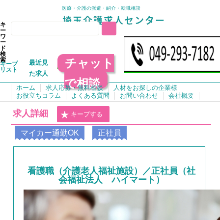
医療・介護の派遣・紹介・転職相談
キ
ー
ワ
ー
ド
検
チャット
索
最近見
キープ
リスト
た求人
で相談
ホーム
求人応募・無料相談
人材をお探しの企業様
お役立ちコラム
よくある質問
お問い合わせ
会社概要
求人詳細
キープする
マイカー通勤OK
正社員
看護職（介護老人福祉施設）／正社員（社
会福祉法人 ハイマート）