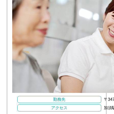
勤務先
〒34
アクセス
加須