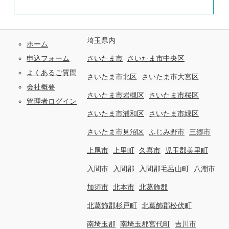
埼玉県内
ホーム
申込フォーム
さいたま市
さいたま市中央区
よくあるご質問
さいたま市北区
さいたま市大宮区
会社概要
さいたま市岩槻区
さいたま市桜区
管理者ログイン
さいたま市浦和区
さいたま市緑区
さいたま市見沼区
ふじみ野市
三郷市
上尾市
上里町
久喜市
児玉郡美里町
入間市
入間郡
入間郡毛呂山町
八潮市
加須市
北本市
北葛飾郡
北葛飾郡杉戸町
北葛飾郡松伏町
南埼玉郡
南埼玉郡宮代町
吉川市