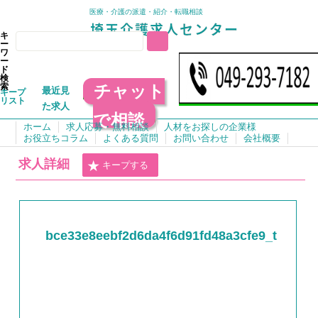
医療・介護の派遣・紹介・転職相談
キ
ー
ワ
ー
ド
検
チャット
索
最近見
キープ
リスト
た求人
で相談
ホーム
求人応募・無料相談
人材をお探しの企業様
お役立ちコラム
よくある質問
お問い合わせ
会社概要
求人詳細
キープする
bce33e8eebf2d6da4f6d91fd48a3cfe9_t