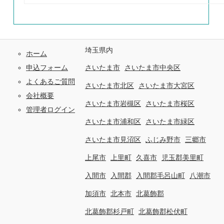
埼玉県内
ホーム
申込フォーム
さいたま市
さいたま市中央区
よくあるご質問
さいたま市北区
さいたま市大宮区
会社概要
さいたま市岩槻区
さいたま市桜区
管理者ログイン
さいたま市浦和区
さいたま市緑区
さいたま市見沼区
ふじみ野市
三郷市
上尾市
上里町
久喜市
児玉郡美里町
入間市
入間郡
入間郡毛呂山町
八潮市
加須市
北本市
北葛飾郡
北葛飾郡杉戸町
北葛飾郡松伏町