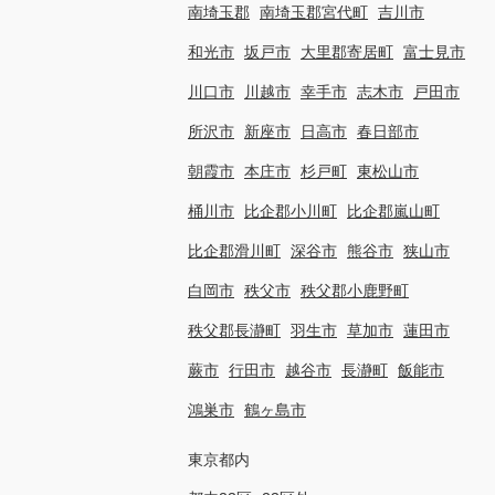
南埼玉郡
南埼玉郡宮代町
吉川市
和光市
坂戸市
大里郡寄居町
富士見市
川口市
川越市
幸手市
志木市
戸田市
所沢市
新座市
日高市
春日部市
朝霞市
本庄市
杉戸町
東松山市
桶川市
比企郡小川町
比企郡嵐山町
比企郡滑川町
深谷市
熊谷市
狭山市
白岡市
秩父市
秩父郡小鹿野町
秩父郡長瀞町
羽生市
草加市
蓮田市
蕨市
行田市
越谷市
長瀞町
飯能市
鴻巣市
鶴ヶ島市
東京都内