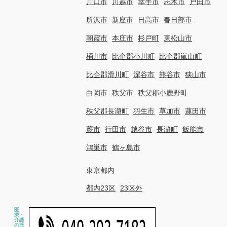
川口市
川越市
幸手市
志木市
戸田市
所沢市
新座市
日高市
春日部市
朝霞市
本庄市
杉戸町
東松山市
桶川市
比企郡小川町
比企郡嵐山町
比企郡滑川町
深谷市
熊谷市
狭山市
白岡市
秩父市
秩父郡小鹿野町
秩父郡長瀞町
羽生市
草加市
蓮田市
蕨市
行田市
越谷市
長瀞町
飯能市
鴻巣市
鶴ヶ島市
東京都内
都内23区
23区外
医
療・
介護
の派