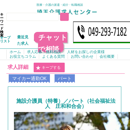
医療・介護の派遣・紹介・転職相談
キ
ー
ワ
ー
ド
検
チャット
索
最近見
キープ
リスト
た求人
で相談
ホーム
求人応募・無料相談
人材をお探しの企業様
お役立ちコラム
よくある質問
お問い合わせ
会社概要
求人詳細
キープする
マイカー通勤OK
パート
施設介護員（特養）／パート（社会福祉法
人 庄和和合会）