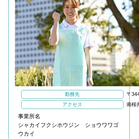
勤務先
〒34
アクセス
南桜
事業所名
シャカイフクシホウジン ショウワワゴ
ウカイ