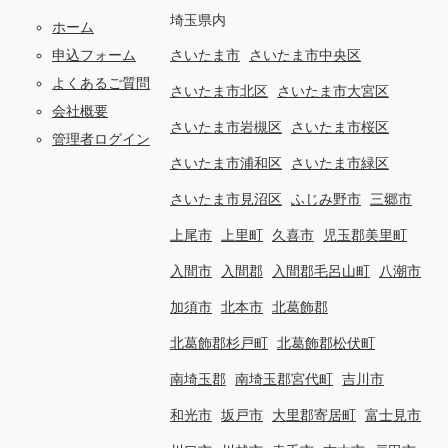
埼玉県内
ホーム
申込フォーム
さいたま市
さいたま市中央区
よくあるご質問
さいたま市北区
さいたま市大宮区
会社概要
さいたま市岩槻区
さいたま市桜区
管理者ログイン
さいたま市浦和区
さいたま市緑区
さいたま市見沼区
ふじみ野市
三郷市
上尾市
上里町
久喜市
児玉郡美里町
入間市
入間郡
入間郡毛呂山町
八潮市
加須市
北本市
北葛飾郡
北葛飾郡杉戸町
北葛飾郡松伏町
南埼玉郡
南埼玉郡宮代町
吉川市
和光市
坂戸市
大里郡寄居町
富士見市