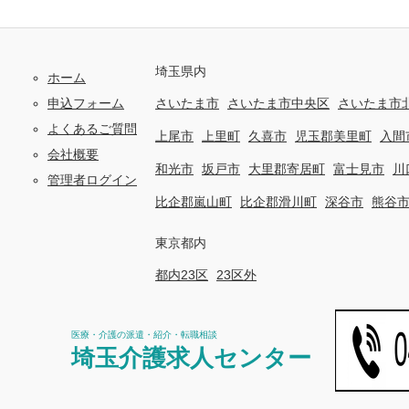
埼玉県内
ホーム
申込フォーム
さいたま市
さいたま市中央区
さいたま市
よくあるご質問
上尾市
上里町
久喜市
児玉郡美里町
入間
会社概要
和光市
坂戸市
大里郡寄居町
富士見市
川
管理者ログイン
比企郡嵐山町
比企郡滑川町
深谷市
熊谷
東京都内
都内23区
23区外
医療・介護の派遣・紹介・転職相談
埼玉介護求人センター