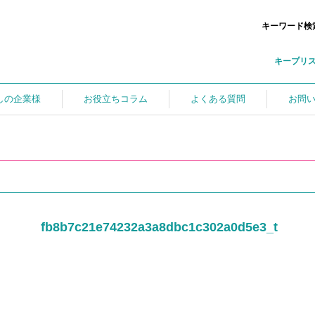
キーワード検
キープリ
しの企業様
お役立ちコラム
よくある質問
お問
fb8b7c21e74232a3a8dbc1c302a0d5e3_t