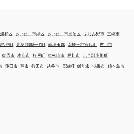
浦和区
さいたま市緑区
さいたま市見沼区
ふじみ野市
三郷市
郡杉戸町
北葛飾郡松伏町
南埼玉郡
南埼玉郡宮代町
吉川市
朝霞市
本庄市
杉戸町
東松山市
桶川市
比企郡小川町
市
蓮田市
蕨市
行田市
越谷市
長瀞町
飯能市
鴻巣市
鶴ヶ島市