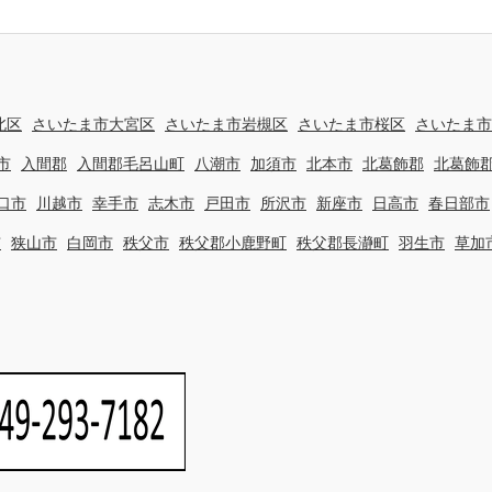
北区
さいたま市大宮区
さいたま市岩槻区
さいたま市桜区
さいたま市
市
入間郡
入間郡毛呂山町
八潮市
加須市
北本市
北葛飾郡
北葛飾
口市
川越市
幸手市
志木市
戸田市
所沢市
新座市
日高市
春日部市
市
狭山市
白岡市
秩父市
秩父郡小鹿野町
秩父郡長瀞町
羽生市
草加