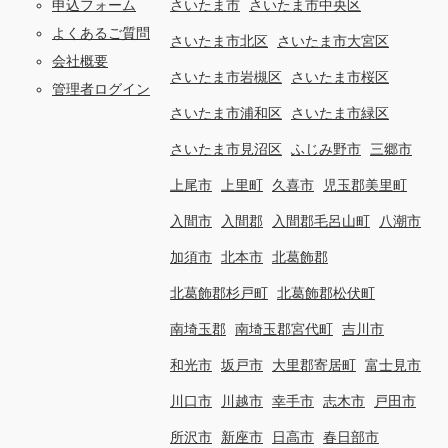
申込フォーム
さいたま市
さいたま市中央区
よくあるご質問
さいたま市北区
さいたま市大宮区
会社概要
さいたま市岩槻区
さいたま市桜区
管理者ログイン
さいたま市浦和区
さいたま市緑区
さいたま市見沼区
ふじみ野市
三郷市
上尾市
上里町
久喜市
児玉郡美里町
入間市
入間郡
入間郡毛呂山町
八潮市
加須市
北本市
北葛飾郡
北葛飾郡杉戸町
北葛飾郡松伏町
南埼玉郡
南埼玉郡宮代町
吉川市
和光市
坂戸市
大里郡寄居町
富士見市
川口市
川越市
幸手市
志木市
戸田市
所沢市
新座市
日高市
春日部市