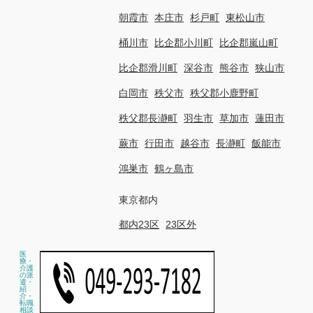
朝霞市
本庄市
杉戸町
東松山市
桶川市
比企郡小川町
比企郡嵐山町
比企郡滑川町
深谷市
熊谷市
狭山市
白岡市
秩父市
秩父郡小鹿野町
秩父郡長瀞町
羽生市
草加市
蓮田市
蕨市
行田市
越谷市
長瀞町
飯能市
鴻巣市
鶴ヶ島市
東京都内
都内23区
23区外
医
療・
介護
の派
遣・
紹
介・
転職
相談