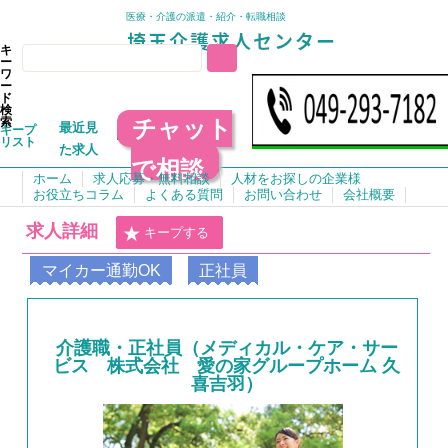
医療・介護の派遣・紹介・転職相談
キ
ー
ワ
ー
ド
検
チャット
索
最近見
キープ
リスト
た求人
で相談
ホーム
求人応募・無料相談
人材をお探しの企業様
お役立ちコラム
よくある質問
お問い合わせ
会社概要
求人詳細
キープする
マイカー通勤OK
正社員
介護職・正社員（メディカル・ケア・サー
ビス 株式会社 愛の家グループホーム 久
喜吉羽）