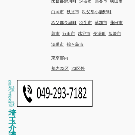
比企郡滑川町
深谷市
熊谷市
狭山市
白岡市
秩父市
秩父郡小鹿野町
秩父郡長瀞町
羽生市
草加市
蓮田市
蕨市
行田市
越谷市
長瀞町
飯能市
鴻巣市
鶴ヶ島市
東京都内
都内23区
23区外
医
療・
介護
の派
遣・
紹
介・
転職
相談
埼
玉
介