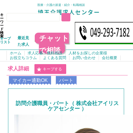
医療・介護の派遣・紹介・転職相談
キ
ー
ワ
ー
ド
検
チャット
索
最近見
キープ
リスト
た求人
で相談
ホーム
求人応募・無料相談
人材をお探しの企業様
お役立ちコラム
よくある質問
お問い合わせ
会社概要
求人詳細
キープする
マイカー通勤OK
パート
訪問介護職員・パート（ 株式会社アイリス
ケアセンター ）