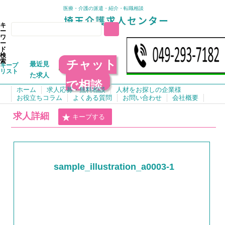
医療・介護の派遣・紹介・転職相談
キ
ー
ワ
ー
ド
検
チャット
索
最近見
キープ
リスト
た求人
で相談
ホーム
求人応募・無料相談
人材をお探しの企業様
お役立ちコラム
よくある質問
お問い合わせ
会社概要
求人詳細
キープする
sample_illustration_a0003-1