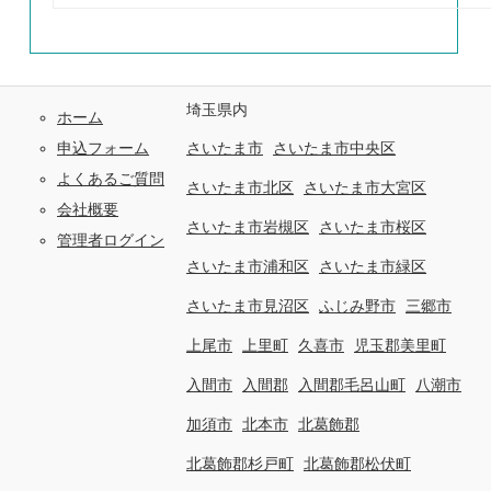
埼玉県内
ホーム
申込フォーム
さいたま市
さいたま市中央区
よくあるご質問
さいたま市北区
さいたま市大宮区
会社概要
さいたま市岩槻区
さいたま市桜区
管理者ログイン
さいたま市浦和区
さいたま市緑区
さいたま市見沼区
ふじみ野市
三郷市
上尾市
上里町
久喜市
児玉郡美里町
入間市
入間郡
入間郡毛呂山町
八潮市
加須市
北本市
北葛飾郡
北葛飾郡杉戸町
北葛飾郡松伏町