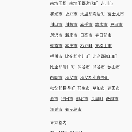
南埼玉郡
南埼玉郡宮代町
吉川市
和光市
坂戸市
大里郡寄居町
富士見市
川口市
川越市
幸手市
志木市
戸田市
所沢市
新座市
日高市
春日部市
朝霞市
本庄市
杉戸町
東松山市
桶川市
比企郡小川町
比企郡嵐山町
比企郡滑川町
深谷市
熊谷市
狭山市
白岡市
秩父市
秩父郡小鹿野町
秩父郡長瀞町
羽生市
草加市
蓮田市
蕨市
行田市
越谷市
長瀞町
飯能市
鴻巣市
鶴ヶ島市
東京都内