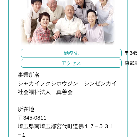
勤務先
〒34
アクセス
東武
事業所名
シャカイフクシホウジン シンゼンカイ
社会福祉法人 真善会
所在地
〒345-0811
埼玉県南埼玉郡宮代町道佛１７−５３１
−１