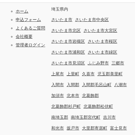
埼玉県内
ホーム
申込フォーム
さいたま市
さいたま市中央区
よくあるご質問
さいたま市北区
さいたま市大宮区
会社概要
さいたま市岩槻区
さいたま市桜区
管理者ログイン
さいたま市浦和区
さいたま市緑区
さいたま市見沼区
ふじみ野市
三郷市
上尾市
上里町
久喜市
児玉郡美里町
入間市
入間郡
入間郡毛呂山町
八潮市
加須市
北本市
北葛飾郡
北葛飾郡杉戸町
北葛飾郡松伏町
南埼玉郡
南埼玉郡宮代町
吉川市
和光市
坂戸市
大里郡寄居町
富士見市