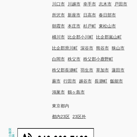
川口市
川越市
幸手市
志木市
戸田市
所沢市
新座市
日高市
春日部市
朝霞市
本庄市
杉戸町
東松山市
桶川市
比企郡小川町
比企郡嵐山町
比企郡滑川町
深谷市
熊谷市
狭山市
白岡市
秩父市
秩父郡小鹿野町
秩父郡長瀞町
羽生市
草加市
蓮田市
蕨市
行田市
越谷市
長瀞町
飯能市
鴻巣市
鶴ヶ島市
東京都内
都内23区
23区外
医
療・
介護