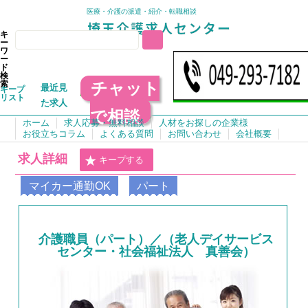
医療・介護の派遣・紹介・転職相談
キ
ー
ワ
ー
ド
検
チャット
索
最近見
キープ
リスト
た求人
で相談
ホーム
求人応募・無料相談
人材をお探しの企業様
お役立ちコラム
よくある質問
お問い合わせ
会社概要
求人詳細
キープする
マイカー通勤OK
パート
介護職員（パート）／（老人デイサービス
センター・社会福祉法人 真善会）