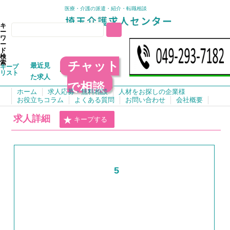
医療・介護の派遣・紹介・転職相談
キ
ー
ワ
ー
ド
検
チャット
索
最近見
キープ
リスト
た求人
で相談
ホーム
求人応募・無料相談
人材をお探しの企業様
お役立ちコラム
よくある質問
お問い合わせ
会社概要
求人詳細
キープする
5