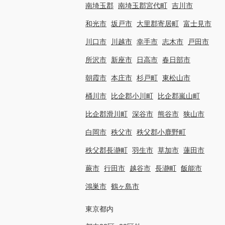
南埼玉郡
南埼玉郡宮代町
吉川市
和光市
坂戸市
大里郡寄居町
富士見市
川口市
川越市
幸手市
志木市
戸田市
所沢市
新座市
日高市
春日部市
朝霞市
本庄市
杉戸町
東松山市
桶川市
比企郡小川町
比企郡嵐山町
比企郡滑川町
深谷市
熊谷市
狭山市
白岡市
秩父市
秩父郡小鹿野町
秩父郡長瀞町
羽生市
草加市
蓮田市
蕨市
行田市
越谷市
長瀞町
飯能市
鴻巣市
鶴ヶ島市
東京都内