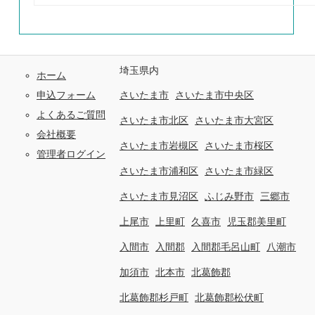
埼玉県内
ホーム
申込フォーム
さいたま市
さいたま市中央区
よくあるご質問
さいたま市北区
さいたま市大宮区
会社概要
さいたま市岩槻区
さいたま市桜区
管理者ログイン
さいたま市浦和区
さいたま市緑区
さいたま市見沼区
ふじみ野市
三郷市
上尾市
上里町
久喜市
児玉郡美里町
入間市
入間郡
入間郡毛呂山町
八潮市
加須市
北本市
北葛飾郡
北葛飾郡杉戸町
北葛飾郡松伏町