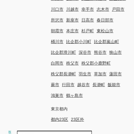
川口市
川越市
幸手市
志木市
戸田市
所沢市
新座市
日高市
春日部市
朝霞市
本庄市
杉戸町
東松山市
桶川市
比企郡小川町
比企郡嵐山町
比企郡滑川町
深谷市
熊谷市
狭山市
白岡市
秩父市
秩父郡小鹿野町
秩父郡長瀞町
羽生市
草加市
蓮田市
蕨市
行田市
越谷市
長瀞町
飯能市
鴻巣市
鶴ヶ島市
東京都内
都内23区
23区外
医