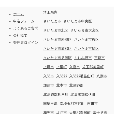
埼玉県内
ホーム
申込フォーム
さいたま市
さいたま市中央区
よくあるご質問
さいたま市北区
さいたま市大宮区
会社概要
さいたま市岩槻区
さいたま市桜区
管理者ログイン
さいたま市浦和区
さいたま市緑区
さいたま市見沼区
ふじみ野市
三郷市
上尾市
上里町
久喜市
児玉郡美里町
入間市
入間郡
入間郡毛呂山町
八潮市
加須市
北本市
北葛飾郡
北葛飾郡杉戸町
北葛飾郡松伏町
南埼玉郡
南埼玉郡宮代町
吉川市
和光市
坂戸市
大里郡寄居町
富士見市