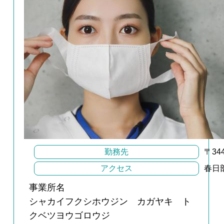
勤務先
〒34
アクセス
春日
事業所名
シャカイフクシホウジン カガヤキ ト
クベツヨウゴロウジ