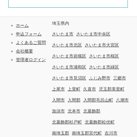
埼玉県内
ホーム
申込フォーム
さいたま市
さいたま市中央区
よくあるご質問
さいたま市北区
さいたま市大宮区
会社概要
さいたま市岩槻区
さいたま市桜区
管理者ログイン
さいたま市浦和区
さいたま市緑区
さいたま市見沼区
ふじみ野市
三郷市
上尾市
上里町
久喜市
児玉郡美里町
入間市
入間郡
入間郡毛呂山町
八潮市
加須市
北本市
北葛飾郡
北葛飾郡杉戸町
北葛飾郡松伏町
南埼玉郡
南埼玉郡宮代町
吉川市