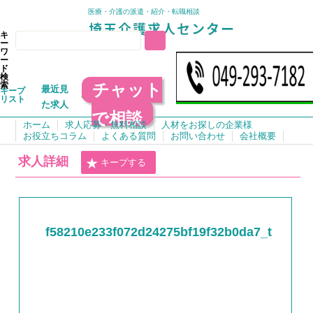
医療・介護の派遣・紹介・転職相談
キ
ー
ワ
ー
ド
検
チャット
索
最近見
キープ
リスト
た求人
で相談
ホーム
求人応募・無料相談
人材をお探しの企業様
お役立ちコラム
よくある質問
お問い合わせ
会社概要
求人詳細
キープする
f58210e233f072d24275bf19f32b0da7_t