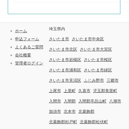
埼玉県内
ホーム
申込フォーム
さいたま市
さいたま市中央区
よくあるご質問
さいたま市北区
さいたま市大宮区
会社概要
さいたま市岩槻区
さいたま市桜区
管理者ログイン
さいたま市浦和区
さいたま市緑区
さいたま市見沼区
ふじみ野市
三郷市
上尾市
上里町
久喜市
児玉郡美里町
入間市
入間郡
入間郡毛呂山町
八潮市
加須市
北本市
北葛飾郡
北葛飾郡杉戸町
北葛飾郡松伏町