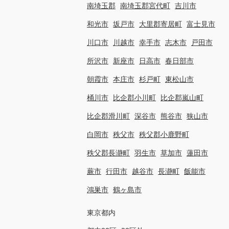
南埼玉郡
南埼玉郡宮代町
吉川市
和光市
坂戸市
大里郡寄居町
富士見市
川口市
川越市
幸手市
志木市
戸田市
所沢市
新座市
日高市
春日部市
朝霞市
本庄市
杉戸町
東松山市
桶川市
比企郡小川町
比企郡嵐山町
比企郡滑川町
深谷市
熊谷市
狭山市
白岡市
秩父市
秩父郡小鹿野町
秩父郡長瀞町
羽生市
草加市
蓮田市
蕨市
行田市
越谷市
長瀞町
飯能市
鴻巣市
鶴ヶ島市
東京都内