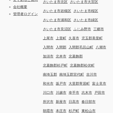
さいたま市北区
さいたま市大宮区
会社概要
さいたま市岩槻区
さいたま市桜区
管理者ログイン
さいたま市浦和区
さいたま市緑区
さいたま市見沼区
ふじみ野市
三郷市
上尾市
上里町
久喜市
児玉郡美里町
入間市
入間郡
入間郡毛呂山町
八潮市
加須市
北本市
北葛飾郡
北葛飾郡杉戸町
北葛飾郡松伏町
南埼玉郡
南埼玉郡宮代町
吉川市
和光市
坂戸市
大里郡寄居町
富士見市
川口市
川越市
幸手市
志木市
戸田市
所沢市
新座市
日高市
春日部市
朝霞市
本庄市
杉戸町
東松山市