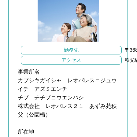
勤務先
〒3
アクセス
秩父
事業所名
カブシキガイシャ レオパレスニジュウ
イチ アズミエンチ
チブ チチブコウエンバシ
株式会社 レオパレス２１ あずみ苑秩
父（公園橋）
所在地