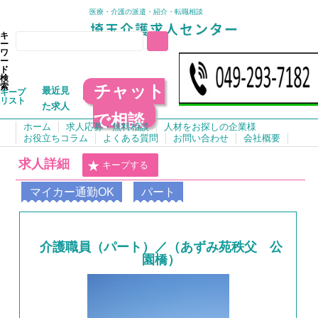
医療・介護の派遣・紹介・転職相談
キ
ー
ワ
ー
ド
検
チャット
索
最近見
キープ
リスト
た求人
で相談
ホーム
求人応募・無料相談
人材をお探しの企業様
お役立ちコラム
よくある質問
お問い合わせ
会社概要
求人詳細
キープする
マイカー通勤OK
パート
介護職員（パート）／（あずみ苑秩父 公
園橋）