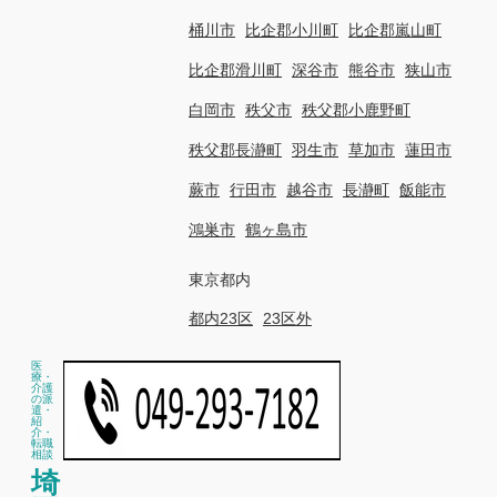
桶川市
比企郡小川町
比企郡嵐山町
比企郡滑川町
深谷市
熊谷市
狭山市
白岡市
秩父市
秩父郡小鹿野町
秩父郡長瀞町
羽生市
草加市
蓮田市
蕨市
行田市
越谷市
長瀞町
飯能市
鴻巣市
鶴ヶ島市
東京都内
都内23区
23区外
医
療・
介護
の派
遣・
紹
介・
転職
相談
埼