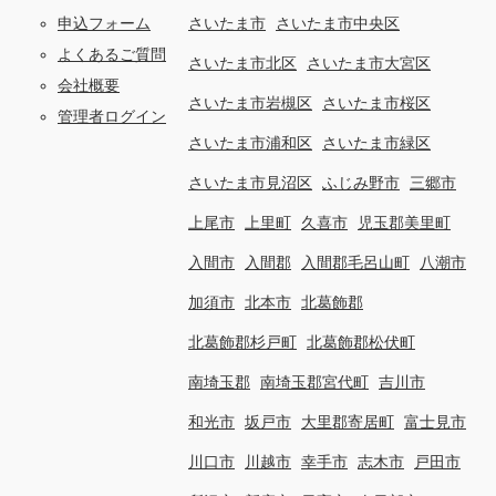
申込フォーム
さいたま市
さいたま市中央区
よくあるご質問
さいたま市北区
さいたま市大宮区
会社概要
さいたま市岩槻区
さいたま市桜区
管理者ログイン
さいたま市浦和区
さいたま市緑区
さいたま市見沼区
ふじみ野市
三郷市
上尾市
上里町
久喜市
児玉郡美里町
入間市
入間郡
入間郡毛呂山町
八潮市
加須市
北本市
北葛飾郡
北葛飾郡杉戸町
北葛飾郡松伏町
南埼玉郡
南埼玉郡宮代町
吉川市
和光市
坂戸市
大里郡寄居町
富士見市
川口市
川越市
幸手市
志木市
戸田市