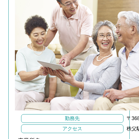
勤務先
〒36
アクセス
秩父