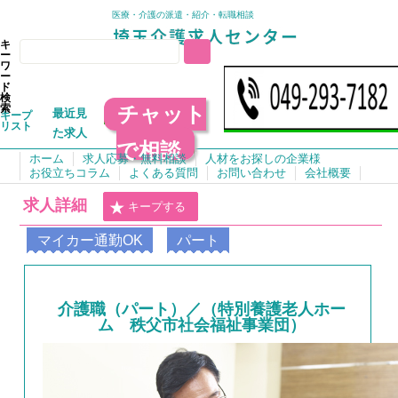
医療・介護の派遣・紹介・転職相談
キ
ー
ワ
ー
ド
検
チャット
索
最近見
キープ
リスト
た求人
で相談
ホーム
求人応募・無料相談
人材をお探しの企業様
お役立ちコラム
よくある質問
お問い合わせ
会社概要
求人詳細
キープする
マイカー通勤OK
パート
介護職（パート）／（特別養護老人ホー
ム 秩父市社会福祉事業団）