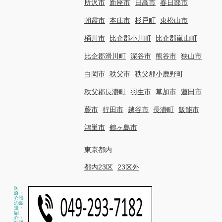
所沢市
新座市
日高市
春日部市
朝霞市
本庄市
杉戸町
東松山市
桶川市
比企郡小川町
比企郡嵐山町
比企郡滑川町
深谷市
熊谷市
狭山市
白岡市
秩父市
秩父郡小鹿野町
秩父郡長瀞町
羽生市
草加市
蓮田市
蕨市
行田市
越谷市
長瀞町
飯能市
鴻巣市
鶴ヶ島市
東京都内
都内23区
23区外
医
療・
介護
の派
遣・
紹
介・