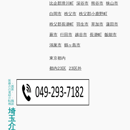
比企郡滑川町
深谷市
熊谷市
狭山市
白岡市
秩父市
秩父郡小鹿野町
秩父郡長瀞町
羽生市
草加市
蓮田市
蕨市
行田市
越谷市
長瀞町
飯能市
鴻巣市
鶴ヶ島市
東京都内
都内23区
23区外
医
療・
介護
の派
遣・
紹
介・
転職
相談
埼
玉
介