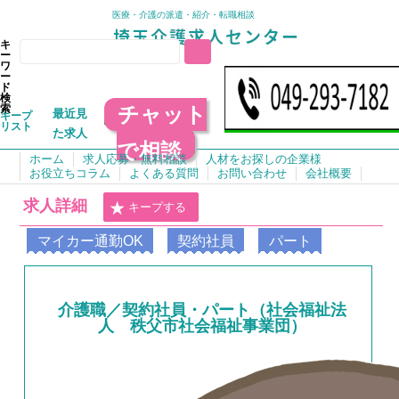
医療・介護の派遣・紹介・転職相談
キ
ー
ワ
ー
ド
検
チャット
索
最近見
キープ
リスト
た求人
で相談
ホーム
求人応募・無料相談
人材をお探しの企業様
お役立ちコラム
よくある質問
お問い合わせ
会社概要
求人詳細
キープする
マイカー通勤OK
契約社員
パート
介護職／契約社員・パート（社会福祉法
人 秩父市社会福祉事業団）