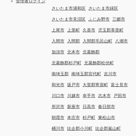
管理者ログイン
さいたま市浦和区
さいたま市緑区
さいたま市見沼区
ふじみ野市
三郷市
上尾市
上里町
久喜市
児玉郡美里町
入間市
入間郡
入間郡毛呂山町
八潮市
加須市
北本市
北葛飾郡
北葛飾郡杉戸町
北葛飾郡松伏町
南埼玉郡
南埼玉郡宮代町
吉川市
和光市
坂戸市
大里郡寄居町
富士見市
川口市
川越市
幸手市
志木市
戸田市
所沢市
新座市
日高市
春日部市
朝霞市
本庄市
杉戸町
東松山市
桶川市
比企郡小川町
比企郡嵐山町