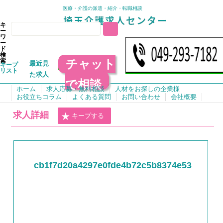
医療・介護の派遣・紹介・転職相談
キ
ー
ワ
ー
ド
検
チャット
索
最近見
キープ
リスト
た求人
で相談
ホーム
求人応募・無料相談
人材をお探しの企業様
お役立ちコラム
よくある質問
お問い合わせ
会社概要
求人詳細
キープする
cb1f7d20a4297e0fde4b72c5b8374e53