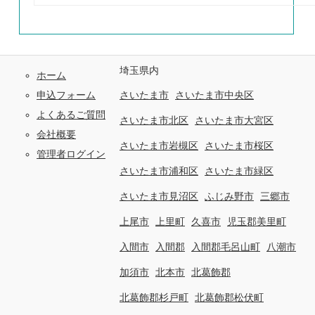
埼玉県内
ホーム
申込フォーム
さいたま市
さいたま市中央区
よくあるご質問
さいたま市北区
さいたま市大宮区
会社概要
さいたま市岩槻区
さいたま市桜区
管理者ログイン
さいたま市浦和区
さいたま市緑区
さいたま市見沼区
ふじみ野市
三郷市
上尾市
上里町
久喜市
児玉郡美里町
入間市
入間郡
入間郡毛呂山町
八潮市
加須市
北本市
北葛飾郡
北葛飾郡杉戸町
北葛飾郡松伏町