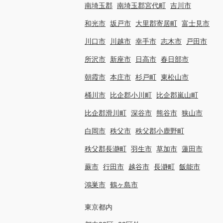
南埼玉郡
南埼玉郡宮代町
吉川市
和光市
坂戸市
大里郡寄居町
富士見市
川口市
川越市
幸手市
志木市
戸田市
所沢市
新座市
日高市
春日部市
朝霞市
本庄市
杉戸町
東松山市
桶川市
比企郡小川町
比企郡嵐山町
比企郡滑川町
深谷市
熊谷市
狭山市
白岡市
秩父市
秩父郡小鹿野町
秩父郡長瀞町
羽生市
草加市
蓮田市
蕨市
行田市
越谷市
長瀞町
飯能市
鴻巣市
鶴ヶ島市
東京都内