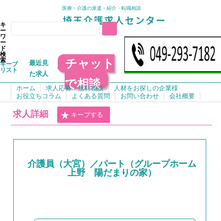
医療・介護の派遣・紹介・転職相談
キ
ー
ワ
ー
ド
検
チャット
索
最近見
キープ
リスト
た求人
で相談
ホーム
求人応募・無料相談
人材をお探しの企業様
お役立ちコラム
よくある質問
お問い合わせ
会社概要
求人詳細
キープする
介護員（大宮）／パート（グループホーム
上野 陽だまりの家）