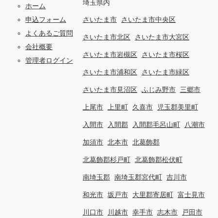
埼玉県内
ホーム
申込フォーム
さいたま市
さいたま市中央区
よくあるご質問
さいたま市北区
さいたま市大宮区
会社概要
さいたま市岩槻区
さいたま市桜区
管理者ログイン
さいたま市浦和区
さいたま市緑区
さいたま市見沼区
ふじみ野市
三郷市
上尾市
上里町
久喜市
児玉郡美里町
入間市
入間郡
入間郡毛呂山町
八潮市
加須市
北本市
北葛飾郡
北葛飾郡杉戸町
北葛飾郡松伏町
南埼玉郡
南埼玉郡宮代町
吉川市
和光市
坂戸市
大里郡寄居町
富士見市
川口市
川越市
幸手市
志木市
戸田市