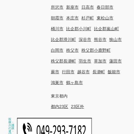
所沢市
新座市
日高市
春日部市
朝霞市
本庄市
杉戸町
東松山市
桶川市
比企郡小川町
比企郡嵐山町
比企郡滑川町
深谷市
熊谷市
狭山市
白岡市
秩父市
秩父郡小鹿野町
秩父郡長瀞町
羽生市
草加市
蓮田市
蕨市
行田市
越谷市
長瀞町
飯能市
鴻巣市
鶴ヶ島市
東京都内
都内23区
23区外
医
療・
介護
の派
遣・