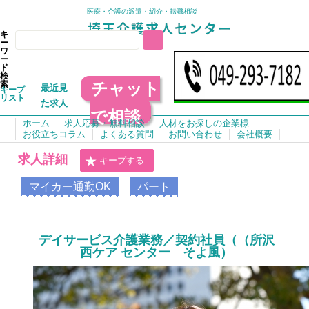
医療・介護の派遣・紹介・転職相談
キ
ー
ワ
ー
ド
検
チャット
索
最近見
キープ
リスト
た求人
で相談
ホーム
求人応募・無料相談
人材をお探しの企業様
お役立ちコラム
よくある質問
お問い合わせ
会社概要
求人詳細
キープする
マイカー通勤OK
パート
デイサービス介護業務／契約社員（（所沢
西ケア センター そよ風）