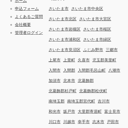
ホーム
申込フォーム
さいたま市
さいたま市中央区
よくあるご質問
さいたま市北区
さいたま市大宮区
会社概要
さいたま市岩槻区
さいたま市桜区
管理者ログイン
さいたま市浦和区
さいたま市緑区
さいたま市見沼区
ふじみ野市
三郷市
上尾市
上里町
久喜市
児玉郡美里町
入間市
入間郡
入間郡毛呂山町
八潮市
加須市
北本市
北葛飾郡
北葛飾郡杉戸町
北葛飾郡松伏町
南埼玉郡
南埼玉郡宮代町
吉川市
和光市
坂戸市
大里郡寄居町
富士見市
川口市
川越市
幸手市
志木市
戸田市