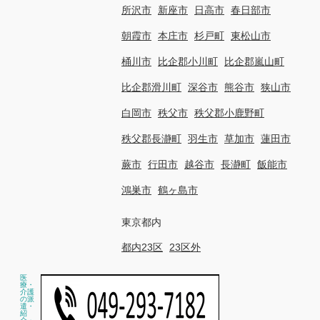
所沢市
新座市
日高市
春日部市
朝霞市
本庄市
杉戸町
東松山市
桶川市
比企郡小川町
比企郡嵐山町
比企郡滑川町
深谷市
熊谷市
狭山市
白岡市
秩父市
秩父郡小鹿野町
秩父郡長瀞町
羽生市
草加市
蓮田市
蕨市
行田市
越谷市
長瀞町
飯能市
鴻巣市
鶴ヶ島市
東京都内
都内23区
23区外
医
療・
介護
の派
遣・
紹