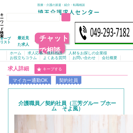
医療・介護の派遣・紹介・転職相談
キ
ー
ワ
ー
ド
検
チャット
索
最近見
キープ
リスト
た求人
で相談
ホーム
求人応募・無料相談
人材をお探しの企業様
お役立ちコラム
よくある質問
お問い合わせ
会社概要
求人詳細
キープする
マイカー通勤OK
契約社員
介護職員／契約社員（三芳グルー プホー
ム そよ風）