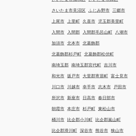
さいたま市見沼区
ふじみ野市
三郷市
上尾市
上里町
久喜市
児玉郡美里町
入間市
入間郡
入間郡毛呂山町
八潮市
加須市
北本市
北葛飾郡
北葛飾郡杉戸町
北葛飾郡松伏町
南埼玉郡
南埼玉郡宮代町
吉川市
和光市
坂戸市
大里郡寄居町
富士見市
川口市
川越市
幸手市
志木市
戸田市
所沢市
新座市
日高市
春日部市
朝霞市
本庄市
杉戸町
東松山市
桶川市
比企郡小川町
比企郡嵐山町
比企郡滑川町
深谷市
熊谷市
狭山市