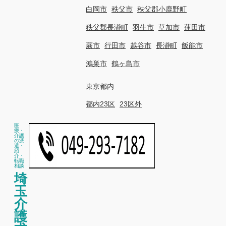
白岡市
秩父市
秩父郡小鹿野町
秩父郡長瀞町
羽生市
草加市
蓮田市
蕨市
行田市
越谷市
長瀞町
飯能市
鴻巣市
鶴ヶ島市
東京都内
都内23区
23区外
医
療・
介護
の派
遣・
紹
介・
転職
相談
埼
玉
介
護