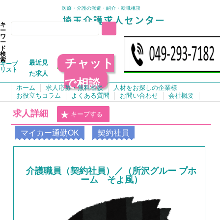
医療・介護の派遣・紹介・転職相談
キ
ー
ワ
ー
ド
検
チャット
索
最近見
キープ
リスト
た求人
で相談
ホーム
求人応募・無料相談
人材をお探しの企業様
お役立ちコラム
よくある質問
お問い合わせ
会社概要
求人詳細
キープする
マイカー通勤OK
契約社員
介護職員（契約社員）／（所沢グルー プホ
ーム そよ風）