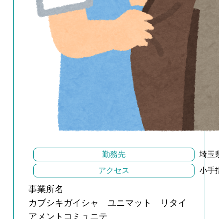
勤務先
埼玉
アクセス
小手
事業所名
カブシキガイシャ ユニマット リタイ
アメントコミュニテ