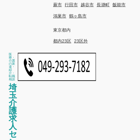
蕨市
行田市
越谷市
長瀞町
飯能市
鴻巣市
鶴ヶ島市
東京都内
都内23区
23区外
医
療・
介護
の派
遣・
紹
介・
転職
相談
埼
玉
介
護
求
人
セ