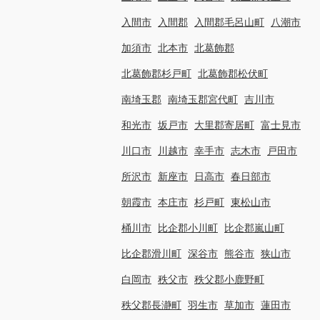
入間市
入間郡
入間郡毛呂山町
八潮市
加須市
北本市
北葛飾郡
北葛飾郡杉戸町
北葛飾郡松伏町
南埼玉郡
南埼玉郡宮代町
吉川市
和光市
坂戸市
大里郡寄居町
富士見市
川口市
川越市
幸手市
志木市
戸田市
所沢市
新座市
日高市
春日部市
朝霞市
本庄市
杉戸町
東松山市
桶川市
比企郡小川町
比企郡嵐山町
比企郡滑川町
深谷市
熊谷市
狭山市
白岡市
秩父市
秩父郡小鹿野町
秩父郡長瀞町
羽生市
草加市
蓮田市