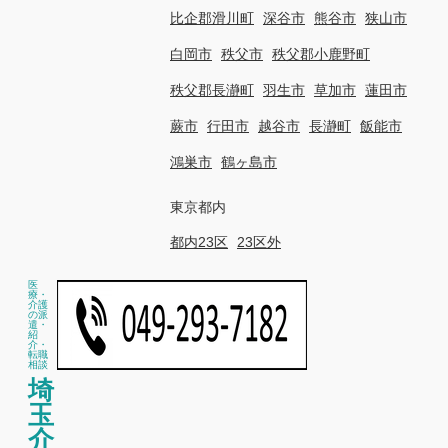
比企郡滑川町
深谷市
熊谷市
狭山市
白岡市
秩父市
秩父郡小鹿野町
秩父郡長瀞町
羽生市
草加市
蓮田市
蕨市
行田市
越谷市
長瀞町
飯能市
鴻巣市
鶴ヶ島市
東京都内
都内23区
23区外
医
療・
介護
の派
遣・
紹
介・
転職
相談
埼
玉
介