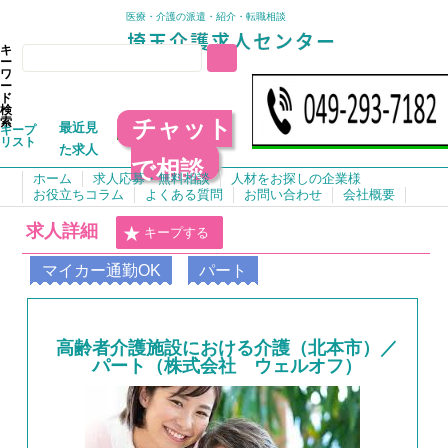
医療・介護の派遣・紹介・転職相談
キ
ー
ワ
ー
ド
検
チャット
索
最近見
キープ
リスト
た求人
で相談
ホーム
求人応募・無料相談
人材をお探しの企業様
お役立ちコラム
よくある質問
お問い合わせ
会社概要
求人詳細
キープする
マイカー通勤OK
パート
高齢者介護施設における介護（北本市）／
パート（株式会社 ウェルオフ）