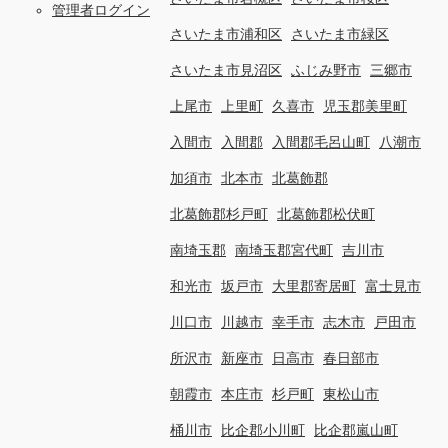
管理者ログイン
さいたま市浦和区
さいたま市緑区
さいたま市見沼区
ふじみ野市
三郷市
上尾市
上里町
久喜市
児玉郡美里町
入間市
入間郡
入間郡毛呂山町
八潮市
加須市
北本市
北葛飾郡
北葛飾郡杉戸町
北葛飾郡松伏町
南埼玉郡
南埼玉郡宮代町
吉川市
和光市
坂戸市
大里郡寄居町
富士見市
川口市
川越市
幸手市
志木市
戸田市
所沢市
新座市
日高市
春日部市
朝霞市
本庄市
杉戸町
東松山市
桶川市
比企郡小川町
比企郡嵐山町