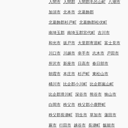
入間市
入間郡
入間郡毛呂山町
八潮市
加須市
北本市
北葛飾郡
北葛飾郡杉戸町
北葛飾郡松伏町
南埼玉郡
南埼玉郡宮代町
吉川市
和光市
坂戸市
大里郡寄居町
富士見市
川口市
川越市
幸手市
志木市
戸田市
所沢市
新座市
日高市
春日部市
朝霞市
本庄市
杉戸町
東松山市
桶川市
比企郡小川町
比企郡嵐山町
比企郡滑川町
深谷市
熊谷市
狭山市
白岡市
秩父市
秩父郡小鹿野町
秩父郡長瀞町
羽生市
草加市
蓮田市
蕨市
行田市
越谷市
長瀞町
飯能市