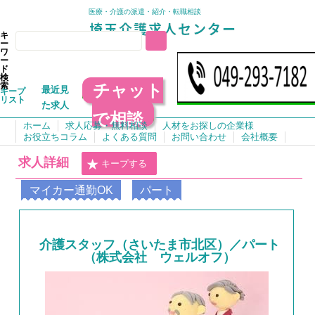
医療・介護の派遣・紹介・転職相談
キ
ー
ワ
ー
ド
検
チャット
索
最近見
キープ
リスト
た求人
で相談
ホーム
求人応募・無料相談
人材をお探しの企業様
お役立ちコラム
よくある質問
お問い合わせ
会社概要
求人詳細
キープする
マイカー通勤OK
パート
介護スタッフ（さいたま市北区）／パート
（株式会社 ウェルオフ）