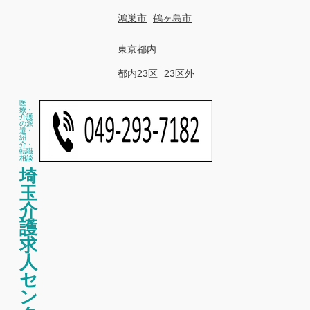
鴻巣市
鶴ヶ島市
東京都内
都内23区
23区外
医
療・
介護
の派
遣・
紹
介・
転職
相談
埼
玉
介
護
求
人
セ
ン