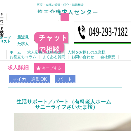
医療・介護の派遣・紹介・転職相談
キ
ー
ワ
ー
ド
検
チャット
索
最近見
キープ
リスト
た求人
で相談
ホーム
求人応募・無料相談
人材をお探しの企業様
お役立ちコラム
よくある質問
お問い合わせ
会社概要
求人詳細
キープする
マイカー通勤OK
パート
生活サポート／パート（有料老人ホーム
サニーライフさいたま桜）