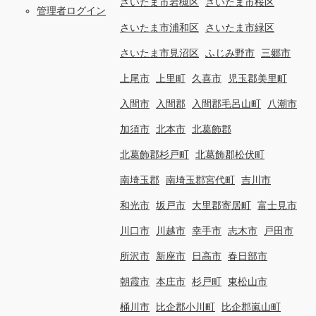
さいたま市岩槻区
さいたま市桜区
管理者ログイン
さいたま市浦和区
さいたま市緑区
さいたま市見沼区
ふじみ野市
三郷市
上尾市
上里町
久喜市
児玉郡美里町
入間市
入間郡
入間郡毛呂山町
八潮市
加須市
北本市
北葛飾郡
北葛飾郡杉戸町
北葛飾郡松伏町
南埼玉郡
南埼玉郡宮代町
吉川市
和光市
坂戸市
大里郡寄居町
富士見市
川口市
川越市
幸手市
志木市
戸田市
所沢市
新座市
日高市
春日部市
朝霞市
本庄市
杉戸町
東松山市
桶川市
比企郡小川町
比企郡嵐山町