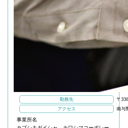
勤務先
〒3
アクセス
南与
事業所名
カブシキガイシャ カワシマコーポレー