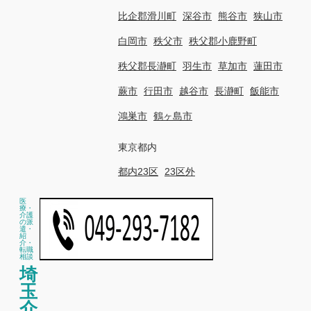
比企郡滑川町
深谷市
熊谷市
狭山市
白岡市
秩父市
秩父郡小鹿野町
秩父郡長瀞町
羽生市
草加市
蓮田市
蕨市
行田市
越谷市
長瀞町
飯能市
鴻巣市
鶴ヶ島市
東京都内
都内23区
23区外
医
療・
介護
の派
遣・
紹
介・
転職
相談
埼
玉
介