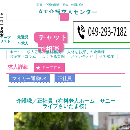
医療・介護の派遣・紹介・転職相談
キ
ー
ワ
ー
ド
検
チャット
索
最近見
キープ
リスト
た求人
で相談
ホーム
求人応募・無料相談
人材をお探しの企業様
お役立ちコラム
よくある質問
お問い合わせ
会社概要
求人詳細
キープする
マイカー通勤OK
正社員
介護職／正社員（有料老人ホーム サニー
ライフさいたま桜）