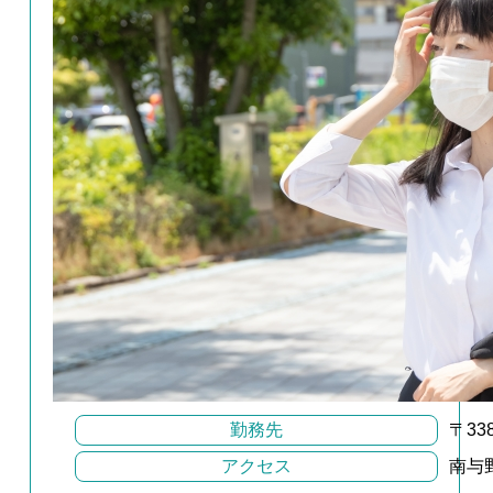
勤務先
〒3
アクセス
南与