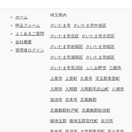
埼玉県内
ホーム
申込フォーム
さいたま市
さいたま市中央区
よくあるご質問
さいたま市北区
さいたま市大宮区
会社概要
さいたま市岩槻区
さいたま市桜区
管理者ログイン
さいたま市浦和区
さいたま市緑区
さいたま市見沼区
ふじみ野市
三郷市
上尾市
上里町
久喜市
児玉郡美里町
入間市
入間郡
入間郡毛呂山町
八潮市
加須市
北本市
北葛飾郡
北葛飾郡杉戸町
北葛飾郡松伏町
南埼玉郡
南埼玉郡宮代町
吉川市
和光市
坂戸市
大里郡寄居町
富士見市