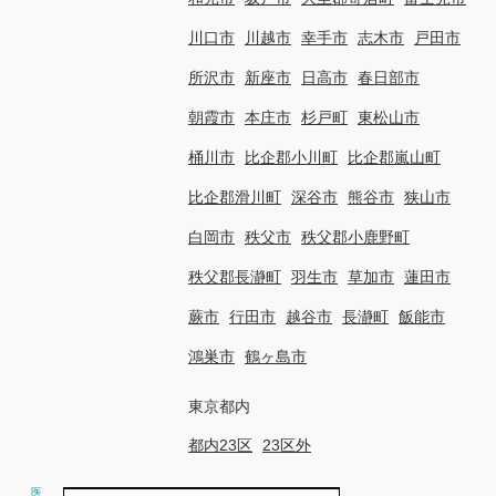
川口市
川越市
幸手市
志木市
戸田市
所沢市
新座市
日高市
春日部市
朝霞市
本庄市
杉戸町
東松山市
桶川市
比企郡小川町
比企郡嵐山町
比企郡滑川町
深谷市
熊谷市
狭山市
白岡市
秩父市
秩父郡小鹿野町
秩父郡長瀞町
羽生市
草加市
蓮田市
蕨市
行田市
越谷市
長瀞町
飯能市
鴻巣市
鶴ヶ島市
東京都内
都内23区
23区外
医