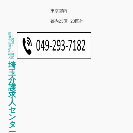
東京都内
都内23区
23区外
医
療・
介護
の派
遣・
紹
介・
転職
相談
埼
玉
介
護
求
人
セ
ン
タ
ー