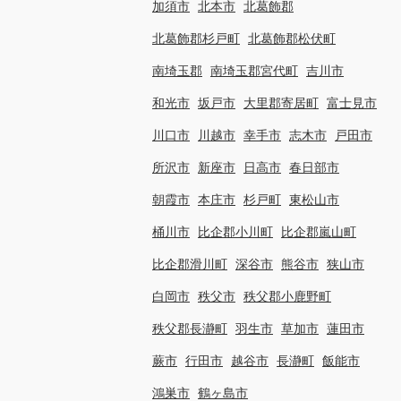
加須市
北本市
北葛飾郡
北葛飾郡杉戸町
北葛飾郡松伏町
南埼玉郡
南埼玉郡宮代町
吉川市
和光市
坂戸市
大里郡寄居町
富士見市
川口市
川越市
幸手市
志木市
戸田市
所沢市
新座市
日高市
春日部市
朝霞市
本庄市
杉戸町
東松山市
桶川市
比企郡小川町
比企郡嵐山町
比企郡滑川町
深谷市
熊谷市
狭山市
白岡市
秩父市
秩父郡小鹿野町
秩父郡長瀞町
羽生市
草加市
蓮田市
蕨市
行田市
越谷市
長瀞町
飯能市
鴻巣市
鶴ヶ島市