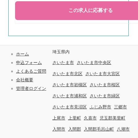
埼玉県内
ホーム
申込フォーム
さいたま市
さいたま市中央区
よくあるご質問
さいたま市北区
さいたま市大宮区
会社概要
さいたま市岩槻区
さいたま市桜区
管理者ログイン
さいたま市浦和区
さいたま市緑区
さいたま市見沼区
ふじみ野市
三郷市
上尾市
上里町
久喜市
児玉郡美里町
入間市
入間郡
入間郡毛呂山町
八潮市