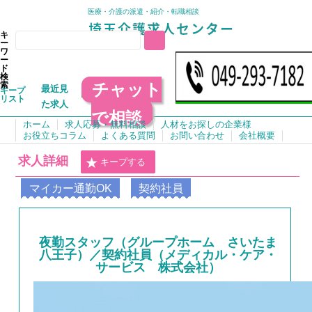
医療・介護の派遣・紹介・転職相談
キ
ー
ワ
ー
ド
検
チャット
索
最近見
キープ
リスト
た求人
で相談
ホーム
求人応募・無料相談
人材をお探しの企業様
お役立ちコラム
よくある質問
お問い合わせ
会社概要
求人詳細
キープする
マイカー通勤OK
契約社員
夜勤スタッフ（グループホーム さいたま
八王子）／契約社員（メディカル・ケア・
サービス 株式会社）