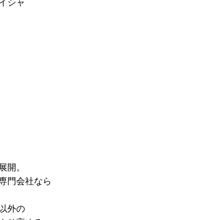
イシャ
展開。
専門会社なら
以外の