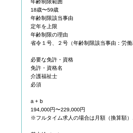
年齢制限範囲
18歳〜59歳
年齢制限該当事由
定年を上限
年齢制限の理由
省令１号、２号（年齢制限該当事由：労働
必要な免許・資格
免許・資格名
介護福祉士
必須
a + b
194,000円〜229,000円
※フルタイム求人の場合は月額（換算額）