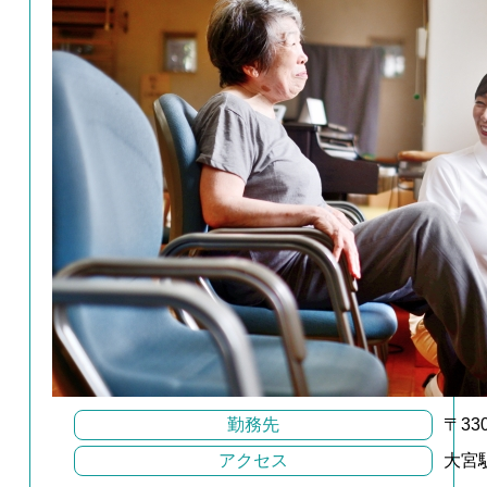
勤務先
〒33
アクセス
大宮