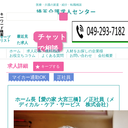
医療・介護の派遣・紹介・転職相談
キ
ー
ワ
ー
ド
検
チャット
索
最近見
キープ
リスト
た求人
で相談
ホーム
求人応募・無料相談
人材をお探しの企業様
お役立ちコラム
よくある質問
お問い合わせ
会社概要
求人詳細
キープする
マイカー通勤OK
正社員
ホーム長【愛の家 大宮三橋】／正社員（メ
ディカル・ケア・サービス 株式会社）