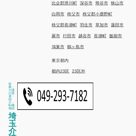
比企郡滑川町
深谷市
熊谷市
狭山市
白岡市
秩父市
秩父郡小鹿野町
秩父郡長瀞町
羽生市
草加市
蓮田市
蕨市
行田市
越谷市
長瀞町
飯能市
鴻巣市
鶴ヶ島市
東京都内
都内23区
23区外
医
療・
介護
の派
遣・
紹
介・
転職
相談
埼
玉
介