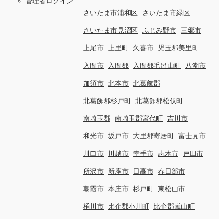
管理者ログイン
さいたま市浦和区
さいたま市緑区
さいたま市見沼区
ふじみ野市
三郷市
上尾市
上里町
久喜市
児玉郡美里町
入間市
入間郡
入間郡毛呂山町
八潮市
加須市
北本市
北葛飾郡
北葛飾郡杉戸町
北葛飾郡松伏町
南埼玉郡
南埼玉郡宮代町
吉川市
和光市
坂戸市
大里郡寄居町
富士見市
川口市
川越市
幸手市
志木市
戸田市
所沢市
新座市
日高市
春日部市
朝霞市
本庄市
杉戸町
東松山市
桶川市
比企郡小川町
比企郡嵐山町