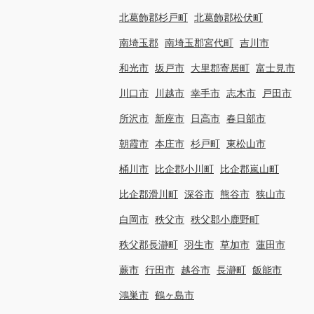
北葛飾郡杉戸町
北葛飾郡松伏町
南埼玉郡
南埼玉郡宮代町
吉川市
和光市
坂戸市
大里郡寄居町
富士見市
川口市
川越市
幸手市
志木市
戸田市
所沢市
新座市
日高市
春日部市
朝霞市
本庄市
杉戸町
東松山市
桶川市
比企郡小川町
比企郡嵐山町
比企郡滑川町
深谷市
熊谷市
狭山市
白岡市
秩父市
秩父郡小鹿野町
秩父郡長瀞町
羽生市
草加市
蓮田市
蕨市
行田市
越谷市
長瀞町
飯能市
鴻巣市
鶴ヶ島市