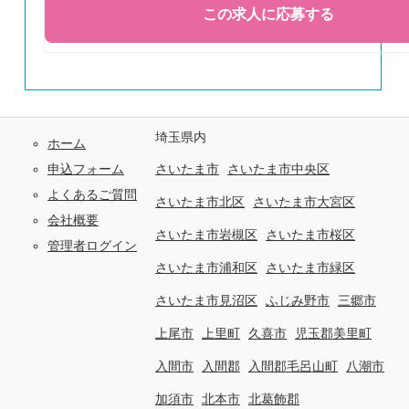
埼玉県内
ホーム
申込フォーム
さいたま市
さいたま市中央区
よくあるご質問
さいたま市北区
さいたま市大宮区
会社概要
さいたま市岩槻区
さいたま市桜区
管理者ログイン
さいたま市浦和区
さいたま市緑区
さいたま市見沼区
ふじみ野市
三郷市
上尾市
上里町
久喜市
児玉郡美里町
入間市
入間郡
入間郡毛呂山町
八潮市
加須市
北本市
北葛飾郡