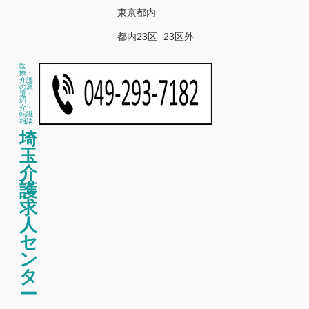
東京都内
都内23区
23区外
医
療・
介護
の派
遣・
紹
介・
転職
相談
埼
玉
介
護
求
人
セ
ン
タ
ー