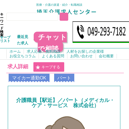
医療・介護の派遣・紹介・転職相談
キ
ー
ワ
ー
ド
検
チャット
索
最近見
キープ
リスト
た求人
で相談
ホーム
求人応募・無料相談
人材をお探しの企業様
お役立ちコラム
よくある質問
お問い合わせ
会社概要
求人詳細
キープする
マイカー通勤OK
パート
介護職員【駅近】／パート（メディカル・
ケア・サービス 株式会社）