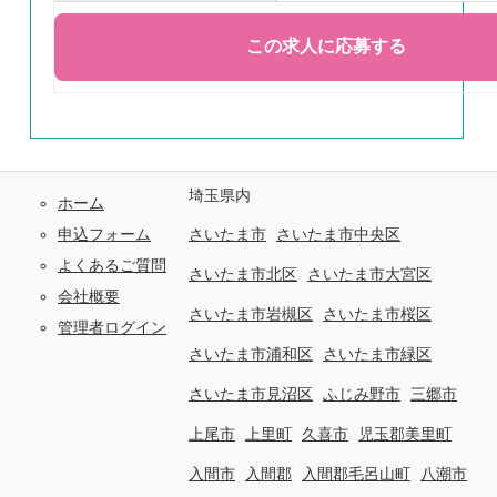
埼玉県内
ホーム
申込フォーム
さいたま市
さいたま市中央区
よくあるご質問
さいたま市北区
さいたま市大宮区
会社概要
さいたま市岩槻区
さいたま市桜区
管理者ログイン
さいたま市浦和区
さいたま市緑区
さいたま市見沼区
ふじみ野市
三郷市
上尾市
上里町
久喜市
児玉郡美里町
入間市
入間郡
入間郡毛呂山町
八潮市