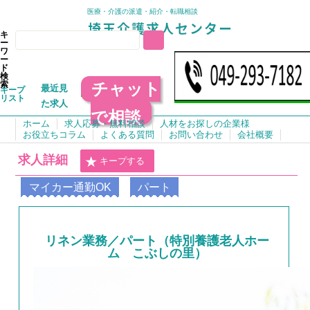
医療・介護の派遣・紹介・転職相談
キ
ー
ワ
ー
ド
検
チャット
索
最近見
キープ
リスト
た求人
で相談
ホーム
求人応募・無料相談
人材をお探しの企業様
お役立ちコラム
よくある質問
お問い合わせ
会社概要
求人詳細
キープする
マイカー通勤OK
パート
リネン業務／パート（特別養護老人ホー
ム こぶしの里）