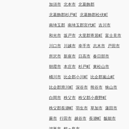
加須市
北本市
北葛飾郡
北葛飾郡杉戸町
北葛飾郡松伏町
南埼玉郡
南埼玉郡宮代町
吉川市
和光市
坂戸市
大里郡寄居町
富士見市
川口市
川越市
幸手市
志木市
戸田市
所沢市
新座市
日高市
春日部市
朝霞市
本庄市
杉戸町
東松山市
桶川市
比企郡小川町
比企郡嵐山町
比企郡滑川町
深谷市
熊谷市
狭山市
白岡市
秩父市
秩父郡小鹿野町
秩父郡長瀞町
羽生市
草加市
蓮田市
蕨市
行田市
越谷市
長瀞町
飯能市
鴻巣市
鶴ヶ島市