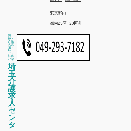
東京都内
都内23区
23区外
医
療・
介護
の派
遣・
紹
介・
転職
相談
埼
玉
介
護
求
人
セ
ン
タ