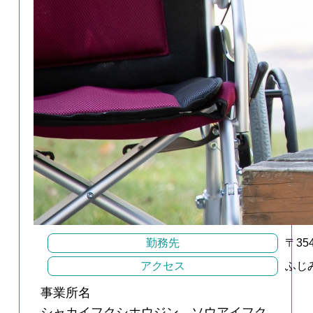
勤務先
〒35
アクセス
ふじ
事業所名
シャカイフクシホウジン ソウアイフク